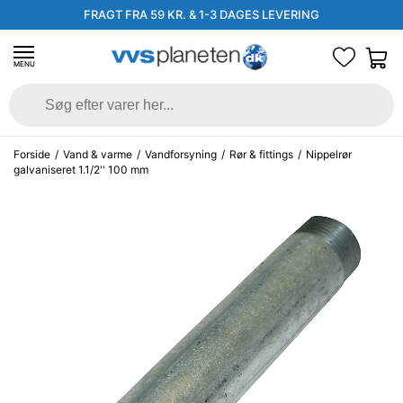
FRAGT FRA 59 KR. & 1-3 DAGES LEVERING
MENU
Forside
/
Vand & varme
/
Vandforsyning
/
Rør & fittings
/
Nippelrør
galvaniseret 1.1/2'' 100 mm