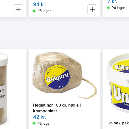
7
kr.
94
kr.
På lager
På lager
Heglet hør 100 gr. nøgle i
krympeplast
42
kr.
Unipak pak
På lager