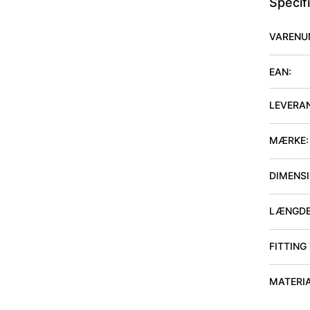
Specif
VARENU
EAN:
LEVERA
MÆRKE:
DIMENSIO
LÆNGDE
FITTING
MATERI