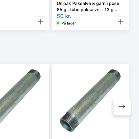
Unipak Paksalve & garn i pose
65 gr. tube paksalve + 13 g
pakgarn
50
kr.
På lager