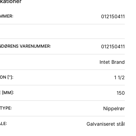
ikationer
MMER:
012150411
NDØRENS VARENUMMER:
012150411
Intet Brand
N ['']
:
1 1/2
 [MM]
:
150
 TYPE
:
Nippelrør
ALE
:
Galvaniseret stål