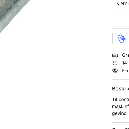
NIPPEL
Gra
14 
E-
Beskri
Til cent
maskinf
gevind