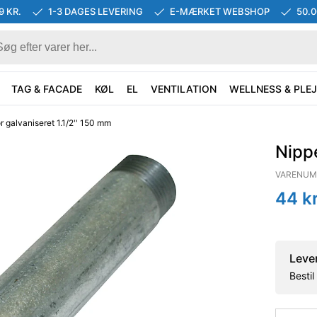
9 KR.
1-3 DAGES LEVERING
E-MÆRKET WEBSHOP
50.
TAG & FACADE
KØL
EL
VENTILATION
WELLNESS & PLEJ
r galvaniseret 1.1/2'' 150 mm
Nippe
VARENUM
44
kr
Leve
Besti