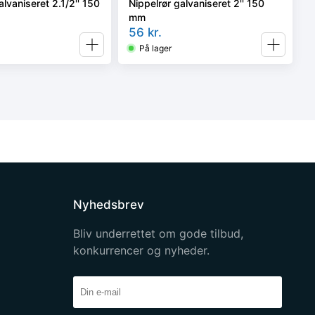
alvaniseret 2.1/2'' 150
Nippelrør galvaniseret 2'' 150
mm
56
kr.
På lager
Nyhedsbrev
Bliv underrettet om gode tilbud,
konkurrencer og nyheder.