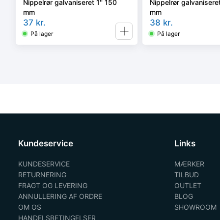
Nippelrør galvaniseret 1'' 150
Nippelrør galvaniseret
mm
mm
37
kr.
38
kr.
På lager
På lager
Kundeservice
Links
KUNDESERVICE
MÆRKER
RETURNERING
TILBUD
FRAGT OG LEVERING
OUTLET
ANNULLERING AF ORDRE
BLOG
OM OS
SHOWROOM
HANDELSBETINGELSER