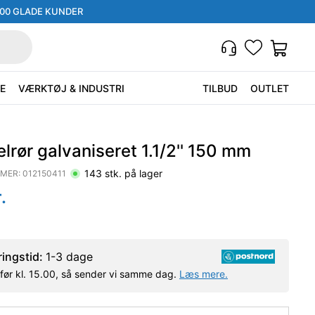
000 GLADE KUNDER
E
VÆRKTØJ & INDUSTRI
TILBUD
OUTLET
lrør galvaniseret 1.1/2'' 150 mm
143
stk. på lager
MER:
012150411
.
ringstid:
1-3 dage
l før kl. 15.00, så sender vi samme dag.
Læs mere.