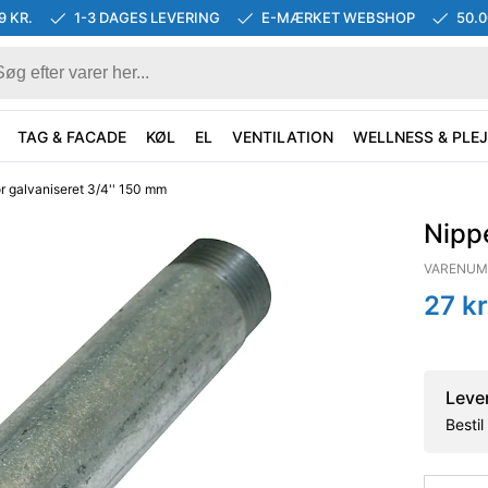
9 KR.
1-3 DAGES LEVERING
E-MÆRKET WEBSHOP
50.
TAG & FACADE
KØL
EL
VENTILATION
WELLNESS & PLEJ
r galvaniseret 3/4'' 150 mm
Nippe
VARENUM
27
kr
Leve
Besti