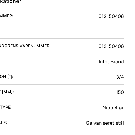
ikationer
MMER:
012150406
NDØRENS VARENUMMER:
012150406
Intet Brand
N ['']
:
3/4
 [MM]
:
150
 TYPE
:
Nippelrør
ALE
:
Galvaniseret stål