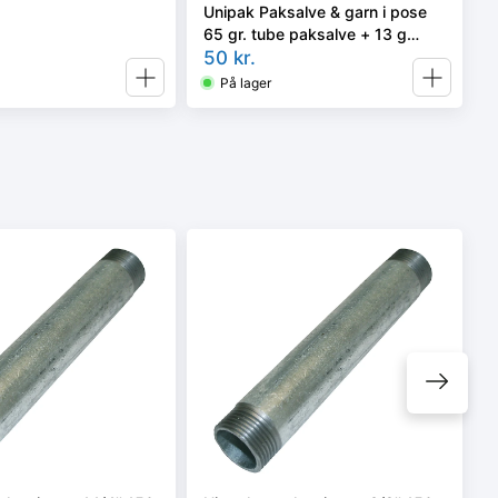
Unipak Paksalve & garn i pose
65 gr. tube paksalve + 13 g
pakgarn
50
kr.
På lager