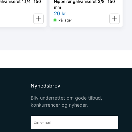
alvaniseret 1.1/4'' 150
Nippelrør galvaniseret 3/8'' 150
mm
20
kr.
På lager
Nyhedsbrev
Bliv underrettet om gode tilbud,
konkurrencer og nyheder.