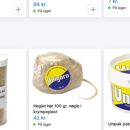
7
kr.
94
kr.
På lager
På lager
Heglet hør 100 gr. nøgle i
krympeplast
42
kr.
Unipak pak
På lager