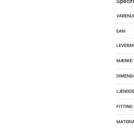
Specif
VARENU
EAN:
LEVERA
MÆRKE:
DIMENSIO
LÆNGDE
FITTING
MATERI