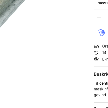
NIPPE
Gra
14 
E-
Beskri
Til cent
maskinf
gevind