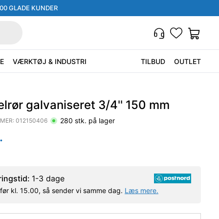
000 GLADE KUNDER
E
VÆRKTØJ & INDUSTRI
TILBUD
OUTLET
lrør galvaniseret 3/4'' 150 mm
280
stk. på lager
MER:
012150406
.
ringstid:
1-3 dage
l før kl. 15.00, så sender vi samme dag.
Læs mere.