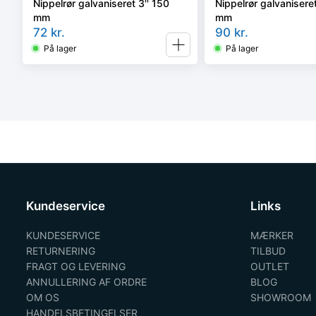
Nippelrør galvaniseret 3'' 150
Nippelrør galvaniseret
mm
mm
72
kr.
90
kr.
På lager
På lager
Kundeservice
Links
KUNDESERVICE
MÆRKER
RETURNERING
TILBUD
FRAGT OG LEVERING
OUTLET
ANNULLERING AF ORDRE
BLOG
OM OS
SHOWROOM
HANDELSBETINGELSER