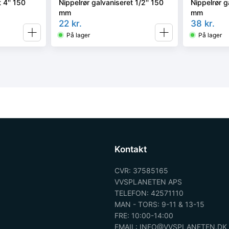
 4'' 150
Nippelrør galvaniseret 1/2'' 150
Nippelrør g
mm
mm
22
kr.
38
kr.
På lager
På lager
Kontakt
CVR: 37585165
VVSPLANETEN APS
TELEFON: 42571110
MAN - TORS: 9-11 & 13-15
FRE: 10:00-14:00
EMAIL: INFO@VVSPLANETEN.DK