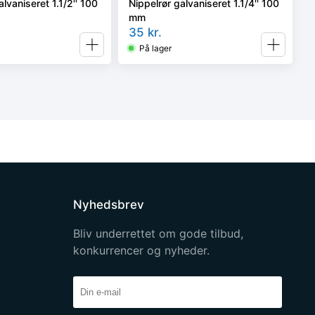
alvaniseret 1.1/2'' 100
Nippelrør galvaniseret 1.1/4'' 100
mm
35
kr.
På lager
Nyhedsbrev
Bliv underrettet om gode tilbud,
konkurrencer og nyheder.