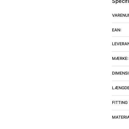
Specif
VARENU
EAN:
LEVERA
MÆRKE:
DIMENSIO
LÆNGDE
FITTING
MATERI