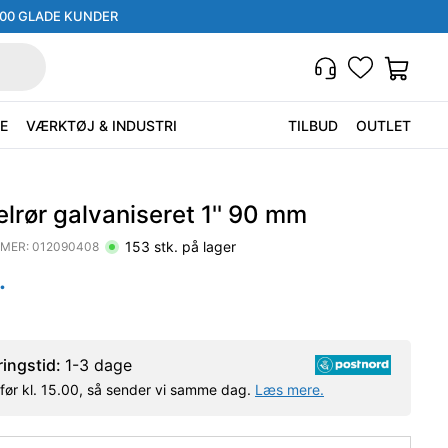
000 GLADE KUNDER
E
VÆRKTØJ & INDUSTRI
TILBUD
OUTLET
lrør galvaniseret 1'' 90 mm
153
stk. på lager
MER:
012090408
.
ringstid:
1-3 dage
l før kl. 15.00, så sender vi samme dag.
Læs mere.