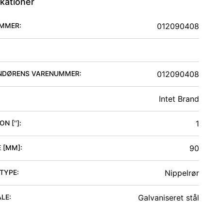
ikationer
MMER:
012090408
NDØRENS VARENUMMER:
012090408
Intet Brand
N ['']
:
1
 [MM]
:
90
 TYPE
:
Nippelrør
ALE
:
Galvaniseret stål