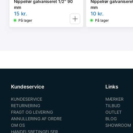
Nippelrør galvaniseret 1/2'' 90
Nippelrør galvaniseret
mm
mm
15
kr.
10
kr.
På lager
På lager
Kundeservice
Links
KUNDESERVICE
MÆRKER
RETURNERING
TILBUD
FRAGT OG LEVERING
OUTLET
ANNULLERING AF ORDRE
BLOG
OM OS
SHOWROOM
HANDELSBETINGELSER