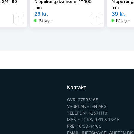
 3/4'' 90
Nippelrør galvaniseret 1'' 100
Nippelrør g
mm
mm
29
kr.
39
kr.
På lager
På lager
Kontakt
CVR: 37585165
VVSPLANETEN APS
TELEFON: 42571110
MAN - TORS: 9-11 & 13-15
FRE: 10:00-14:00
EMAIL: INFO@VVSPLANETEN.DK