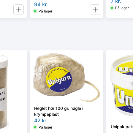
7
kr.
94
kr.
På lager
På lager
Heglet hør 100 gr. nøgle i
krympeplast
42
kr.
Unipak pak
På lager