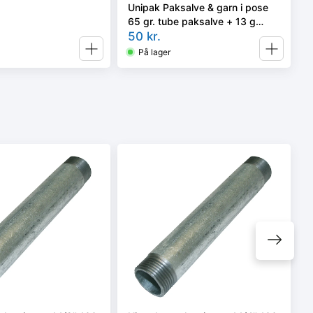
Unipak Paksalve & garn i pose
65 gr. tube paksalve + 13 g
pakgarn
50
kr.
På lager