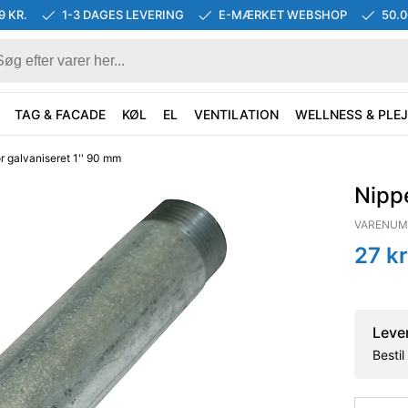
9 KR.
1-3 DAGES LEVERING
E-MÆRKET WEBSHOP
50.
TAG & FACADE
KØL
EL
VENTILATION
WELLNESS & PLEJ
r galvaniseret 1'' 90 mm
Nippe
VARENUM
27
kr
Leve
Besti