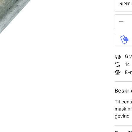
NIPPE
Gra
14 
E-
Beskri
Til cent
maskinf
gevind