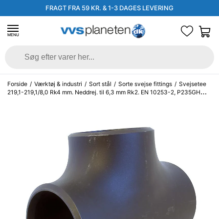
FRAGT FRA 59 KR. & 1-3 DAGES LEVERING
MENU
Forside
/
Værktøj & industri
/
Sort stål
/
Sorte svejse fittings
/
Svejsetee
219,1-219,1/8,0 Rk4 mm. Neddrej. til 6,3 mm Rk2. EN 10253-2, P235GH
TC1