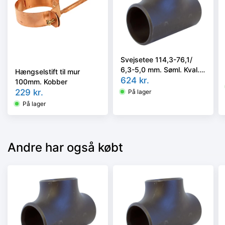
Svejsetee 114,3-76,1/
6,3-5,0 mm. Søml. Kval.
Hængselstift til mur
P235GH, DIN 1615/1 el.
624
kr.
100mm. Kobber
EN 10253-2/A i vort valg
229
kr.
På lager
På lager
Andre har også købt