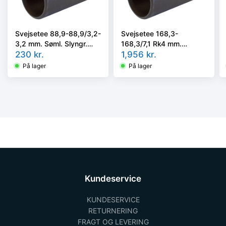
Svejsetee 88,9-88,9/3,2-
Svejsetee 168,3-
3,2 mm. Søml. Slyngr.
168,3/7,1 Rk4 mm.
Faset, Kval. P235GH, EN
230
kr.
Neddrej. til 4,5 mm Rk2.
1,956
kr.
10253-2/rk2 type A.
EN 10253-2, P235GH
På lager
På lager
TC1
Kundeservice
KUNDESERVICE
RETURNERING
FRAGT OG LEVERING