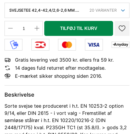
SVEJSETEE 42,4-42,4/2,6-2,6 MM.
20
VARIANTER
SØML. KVAL. P235GH, EN 10253-2/RK2
TYPE A.
TILFØJ TIL KURV
Gratis levering ved 3500 kr. ellers fra 59 kr.
14 dages fuld returret efter modtagelse.
E-mærket sikker shopping siden 2016.
Beskrivelse
Sorte svejse tee produceret i h.t. EN 10253-2 option
9/14, eller DIN 2615 - i vort valg - Fremstillet af
sømløse stålrør i h.t. EN 10220/10216-2 (DIN
2448/17175) kval. P235GH TC1 (st 35.8/I). > gods 3,2