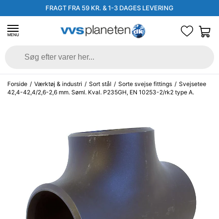
FRAGT FRA 59 KR. & 1-3 DAGES LEVERING
MENU
Forside
/
Værktøj & industri
/
Sort stål
/
Sorte svejse fittings
/
Svejsetee
42,4-42,4/2,6-2,6 mm. Søml. Kval. P235GH, EN 10253-2/rk2 type A.