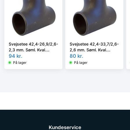
Svejsetee 42,4-26,9/2,6-
Svejsetee 42,4-33,7/2,6-
2,3 mm. Søml. Kval.
2,6 mm. Søml. Kval.
P235GH, EN 10253-
94
kr.
P235GH, EN 10253-
80
kr.
2/rk2 type A.
2/rk2 type A.
På lager
På lager
Kundeservice