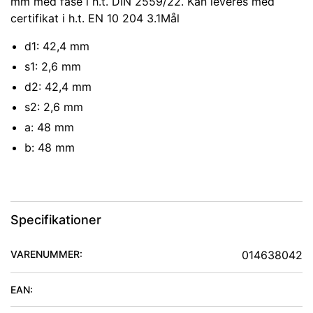
mm med fase i h.t. DIN 2559/22. Kan leveres med
certifikat i h.t. EN 10 204 3.1Mål
d1: 42,4 mm
s1: 2,6 mm
d2: 42,4 mm
s2: 2,6 mm
a: 48 mm
b: 48 mm
Specifikationer
VARENUMMER:
014638042
EAN: