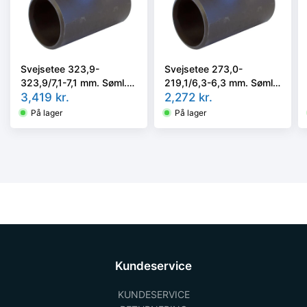
Svejsetee 323,9-
Svejsetee 273,0-
323,9/7,1-7,1 mm. Søml.
219,1/6,3-6,3 mm. Søml.
Kval. P235GH, EN 10253-
3,419
kr.
Kval. P235GH, EN 10253-
2,272
kr.
2/rk2 type A.
2/rk2 type A.
På lager
På lager
Kundeservice
KUNDESERVICE