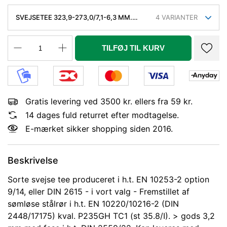
SVEJSETEE 323,9-273,0/7,1-6,3 MM.
4
VARIANTER
SØML. KVAL. P235GH, EN 10253-2/RK2
TYPE A.
TILFØJ TIL KURV
Gratis levering ved 3500 kr. ellers fra 59 kr.
14 dages fuld returret efter modtagelse.
E-mærket sikker shopping siden 2016.
Beskrivelse
Sorte svejse tee produceret i h.t. EN 10253-2 option
9/14, eller DIN 2615 - i vort valg - Fremstillet af
sømløse stålrør i h.t. EN 10220/10216-2 (DIN
2448/17175) kval. P235GH TC1 (st 35.8/I). > gods 3,2