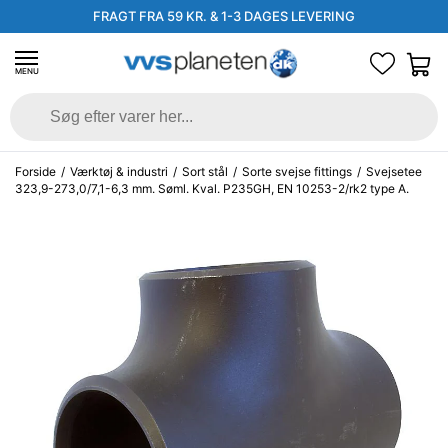
FRAGT FRA 59 KR. & 1-3 DAGES LEVERING
MENU
Forside
/
Værktøj & industri
/
Sort stål
/
Sorte svejse fittings
/
Svejsetee
323,9-273,0/7,1-6,3 mm. Søml. Kval. P235GH, EN 10253-2/rk2 type A.