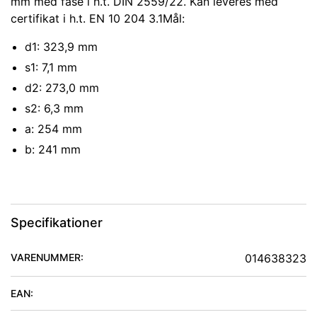
mm med fase i h.t. DIN 2559/22. Kan leveres med
certifikat i h.t. EN 10 204 3.1Mål:
d1: 323,9 mm
s1: 7,1 mm
d2: 273,0 mm
s2: 6,3 mm
a: 254 mm
b: 241 mm
Specifikationer
VARENUMMER:
014638323
EAN: