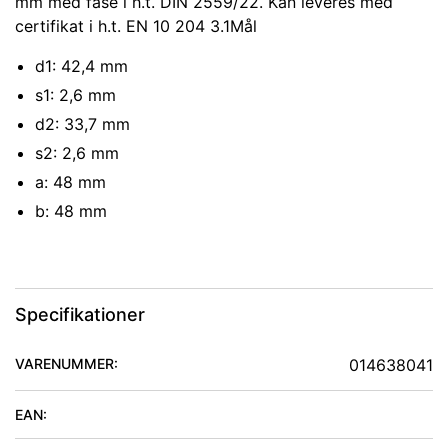
mm med fase i h.t. DIN 2559/22. Kan leveres med
certifikat i h.t. EN 10 204 3.1Mål
d1: 42,4 mm
s1: 2,6 mm
d2: 33,7 mm
s2: 2,6 mm
a: 48 mm
b: 48 mm
Specifikationer
VARENUMMER:
014638041
EAN: