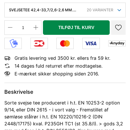
SVEJSETEE 42,4-33,7/2,6-2,6 MM.
20
VARIANTER
SØML. KVAL. P235GH, EN 10253-2/RK2
TYPE A.
TILFØJ TIL KURV
Gratis levering ved 3500 kr. ellers fra 59 kr.
14 dages fuld returret efter modtagelse.
E-mærket sikker shopping siden 2016.
Beskrivelse
Sorte svejse tee produceret i h.t. EN 10253-2 option
9/14, eller DIN 2615 - i vort valg - Fremstillet af
sømløse stålrør i h.t. EN 10220/10216-2 (DIN
2448/17175) kval. P235GH TC1 (st 35.8/I). > gods 3,2