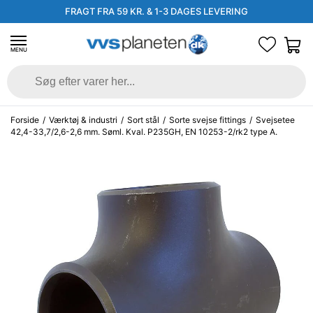
FRAGT FRA 59 KR. & 1-3 DAGES LEVERING
MENU
Forside
/
Værktøj & industri
/
Sort stål
/
Sorte svejse fittings
/
Svejsetee
42,4-33,7/2,6-2,6 mm. Søml. Kval. P235GH, EN 10253-2/rk2 type A.