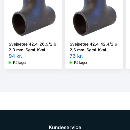
Svejsetee 42,4-26,9/2,6-
Svejsetee 42,4-42,4/2,6-
2,3 mm. Søml. Kval.
2,6 mm. Søml. Kval.
P235GH, EN 10253-
94
kr.
P235GH, EN 10253-
76
kr.
2/rk2 type A.
2/rk2 type A.
På lager
På lager
Kundeservice