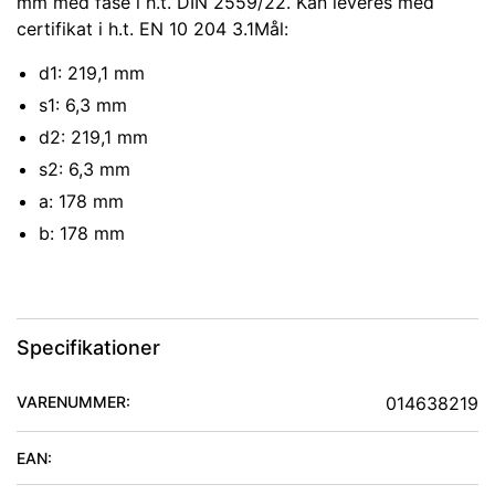
mm med fase i h.t. DIN 2559/22. Kan leveres med
certifikat i h.t. EN 10 204 3.1Mål:
d1: 219,1 mm
s1: 6,3 mm
d2: 219,1 mm
s2: 6,3 mm
a: 178 mm
b: 178 mm
Specifikationer
VARENUMMER:
014638219
EAN: