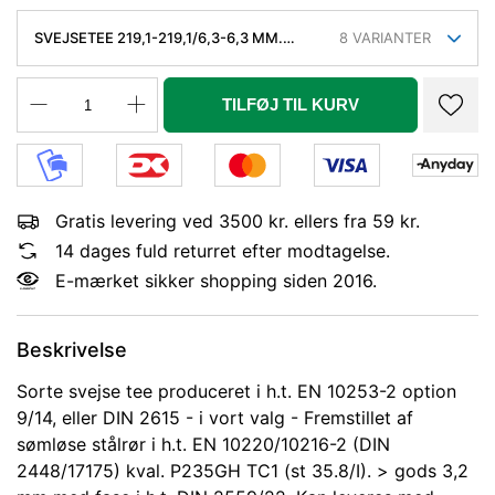
SVEJSETEE 219,1-219,1/6,3-6,3 MM.
8
VARIANTER
SØML. KVAL. P235GH, EN 10253-2/RK2
TYPE A.
TILFØJ TIL KURV
Gratis levering ved 3500 kr. ellers fra 59 kr.
14 dages fuld returret efter modtagelse.
E-mærket sikker shopping siden 2016.
Beskrivelse
Sorte svejse tee produceret i h.t. EN 10253-2 option
9/14, eller DIN 2615 - i vort valg - Fremstillet af
sømløse stålrør i h.t. EN 10220/10216-2 (DIN
2448/17175) kval. P235GH TC1 (st 35.8/I). > gods 3,2