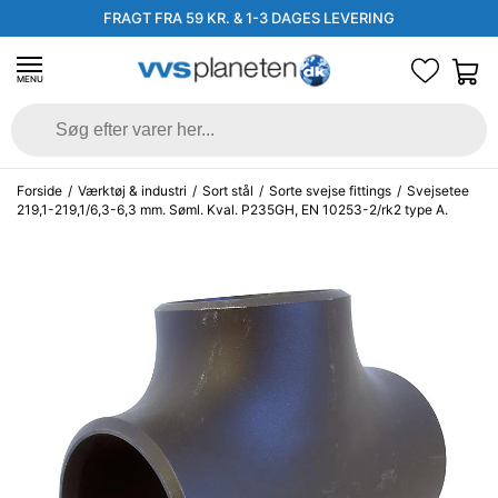
FRAGT FRA 59 KR. & 1-3 DAGES LEVERING
MENU
Forside
/
Værktøj & industri
/
Sort stål
/
Sorte svejse fittings
/
Svejsetee
219,1-219,1/6,3-6,3 mm. Søml. Kval. P235GH, EN 10253-2/rk2 type A.