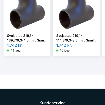
Svejsetee 219,1-
Svejsetee 219,1-
139,7/6,3-4,0 mm. Søml.
114,3/6,3-3,6 mm. Søml.
Kval. P235GH, EN 10253-
1,742
kr.
Kval. P235GH, EN 10253-
1,742
kr.
2/rk2 type A.
2/rk2 type A.
På lager
På lager
Kundeservice