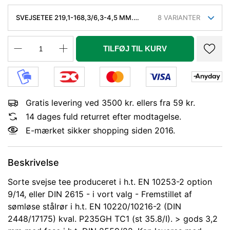
SVEJSETEE 219,1-168,3/6,3-4,5 MM.
8
VARIANTER
SØML. KVAL. P235GH, EN 10253-2/RK2
TYPE A.
TILFØJ TIL KURV
Gratis levering ved 3500 kr. ellers fra 59 kr.
14 dages fuld returret efter modtagelse.
E-mærket sikker shopping siden 2016.
Beskrivelse
Sorte svejse tee produceret i h.t. EN 10253-2 option
9/14, eller DIN 2615 - i vort valg - Fremstillet af
sømløse stålrør i h.t. EN 10220/10216-2 (DIN
2448/17175) kval. P235GH TC1 (st 35.8/I). > gods 3,2