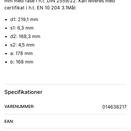
mm med fase i h.t. DIN 2559/22. Kan leveres med
certifikat i h.t. EN 10 204 3.1Mål:
d1: 219,1 mm
s1: 6,3 mm
d2: 168,3 mm
s2: 4,5 mm
a: 178 mm
b: 168 mm
Specifikationer
VARENUMMER:
014638217
EAN: