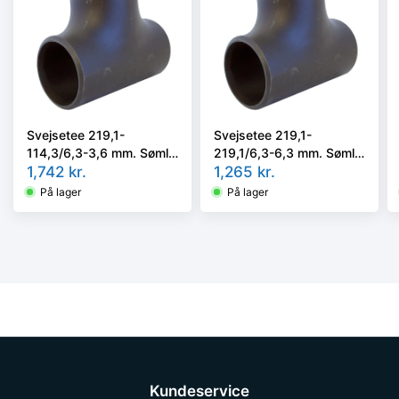
Svejsetee 219,1-
Svejsetee 219,1-
114,3/6,3-3,6 mm. Søml.
219,1/6,3-6,3 mm. Søml.
Kval. P235GH, EN 10253-
1,742
kr.
Kval. P235GH, EN 10253-
1,265
kr.
2/rk2 type A.
2/rk2 type A.
På lager
På lager
Kundeservice