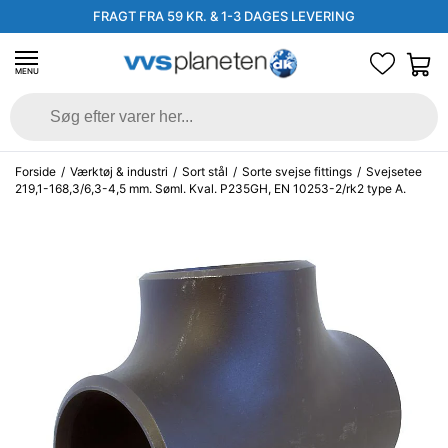
FRAGT FRA 59 KR. & 1-3 DAGES LEVERING
MENU
Forside
/
Værktøj & industri
/
Sort stål
/
Sorte svejse fittings
/
Svejsetee
219,1-168,3/6,3-4,5 mm. Søml. Kval. P235GH, EN 10253-2/rk2 type A.