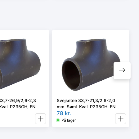
33,7-26,9/2,6-2,3
Svejsetee 33,7-21,3/2,6-2,0
Kval. P235GH, EN
mm. Søml. Kval. P235GH, EN
2 type A.
10253-2/rk2 type A.
78
kr.
På lager