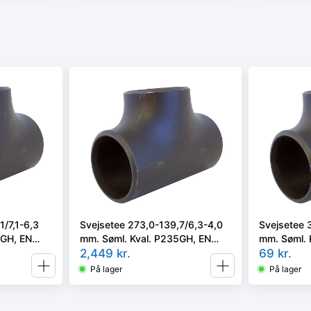
1/7,1-6,3
Svejsetee 273,0-139,7/6,3-4,0
Svejsetee 
5GH, EN
mm. Søml. Kval. P235GH, EN
mm. Søml. 
10253-2/rk2 type A.
2,449
kr.
10253-2/rk
69
kr.
På lager
På lager