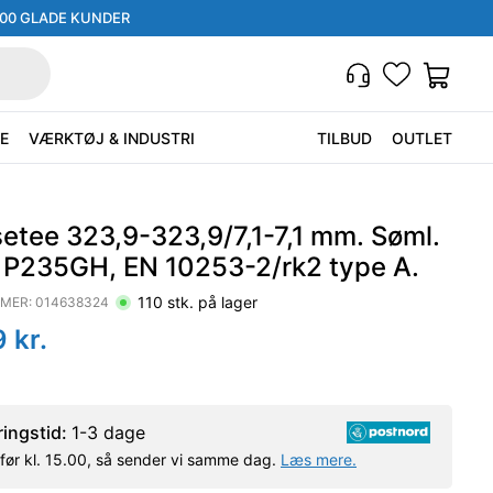
000 GLADE KUNDER
E
VÆRKTØJ & INDUSTRI
TILBUD
OUTLET
etee 323,9-323,9/7,1-7,1 mm. Søml.
. P235GH, EN 10253-2/rk2 type A.
110
stk. på lager
MER:
014638324
9
kr.
ringstid:
1-3 dage
l før kl. 15.00, så sender vi samme dag.
Læs mere.