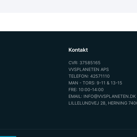
Kontakt
CVR: 37585165
VVSPLANETEN APS
TELEFON: 42571110
MAN - TORS: 9-11 & 13-15
FRE: 10:00-14:00
EMAIL: INFO@VVSPLANETEN.DK
LILLELUNDVEJ 28, HERNING 740