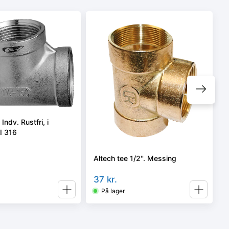
Indv. Rustfri, i
SI 316
Altech tee 1/2''. Messing
37
kr.
På lager