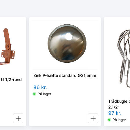
Zink P-hætte standard Ø31,5mm
 til 1/2-rund
86
kr.
På lager
Trådkugle 
2.1/2''
97
kr.
På lager