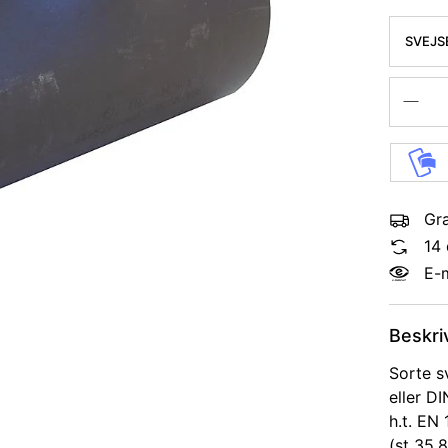
SVEJSE
P235GH
Gra
14 
E-
Beskri
Sorte s
eller DI
h.t. EN
(st 35.