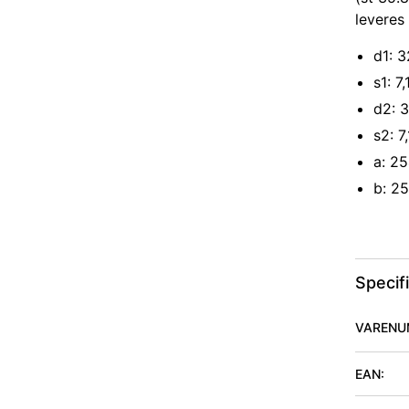
leveres 
d1: 
s1: 7
d2: 
s2: 7
a: 2
b: 2
Specif
VARENU
EAN: