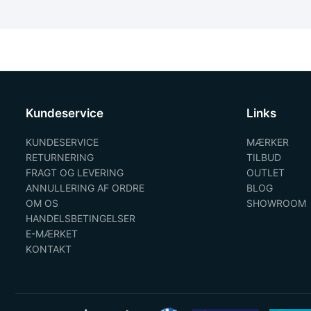
Kundeservice
Links
KUNDESERVICE
MÆRKER
RETURNERING
TILBUD
FRAGT OG LEVERING
OUTLET
ANNULLERING AF ORDRE
BLOG
OM OS
SHOWROOM
HANDELSBETINGELSER
E-MÆRKET
KONTAKT