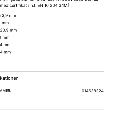
med certifikat i h.t. EN 10 204 3.1Mål:
323,9 mm
,1 mm
323,9 mm
,1 mm
54 mm
54 mm
ikationer
MMER:
014638324