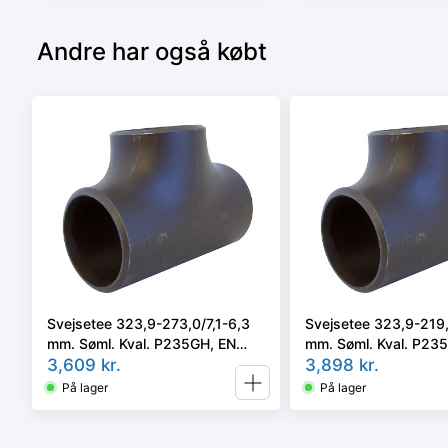
Andre har også købt
Svejsetee 323,9-273,0/7,1-6,3
Svejsetee 323,9-219,
mm. Søml. Kval. P235GH, EN
mm. Søml. Kval. P23
10253-2/rk2 type A.
3,609
kr.
10253-2/rk2 type A.
3,898
kr.
På lager
På lager