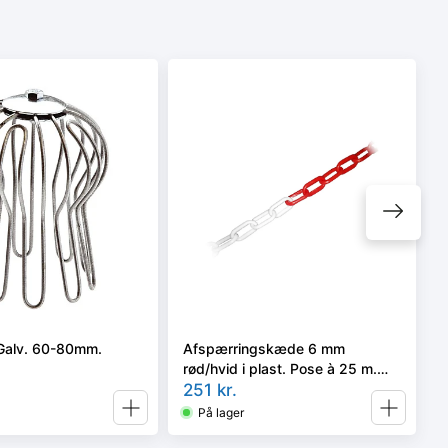
Galv. 60-80mm.
Afspærringskæde 6 mm
rød/hvid i plast. Pose à 25 m.
Inkl. samleled
251
kr.
På lager