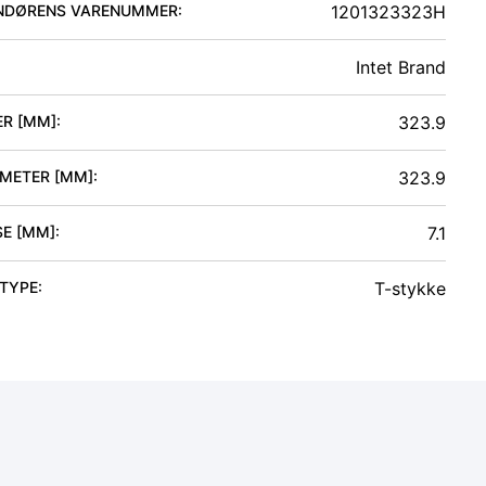
NDØRENS VARENUMMER:
1201323323H
Intet Brand
ER [MM]
:
323.9
AMETER [MM]
:
323.9
SE [MM]
:
7.1
 TYPE
:
T-stykke