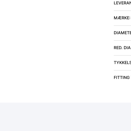
LEVERA
MÆRKE:
DIAMET
RED. DI
TYKKEL
FITTING