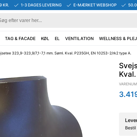
9 KR.
1-3 DAGES LEVERING
E-MÆRKET WEBSHOP
50.
TAG & FACADE
KØL
EL
VENTILATION
WELLNESS & PLEJ
jsetee 323,9-323,9/7,1-7,1 mm. Søml. Kval. P235GH, EN 10253-2/rk2 type A.
Svejs
Kval
VARENUM
3.41
Leve
Besti