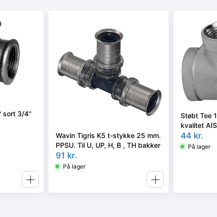
sort 3/4''
Støbt Tee 1 
kvalitet AI
44
kr.
Wavin Tigris K5 t-stykke 25 mm.
PPSU. Til U, UP, H, B , TH bakker
På lager
91
kr.
På lager