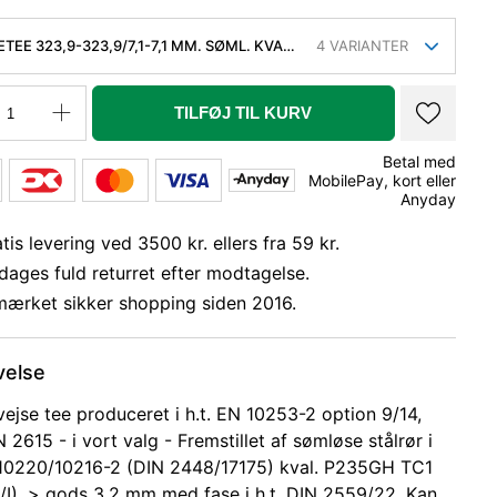
TEE 323,9-323,9/7,1-7,1 MM. SØML. KVAL.
4
VARIANTER
, EN 10253-2/RK2 TYPE A.
TILFØJ TIL KURV
Betal med
MobilePay, kort eller
Anyday
tis levering ved 3500 kr. ellers fra 59 kr.
dages fuld returret efter modtagelse.
mærket sikker shopping siden 2016.
velse
vejse tee produceret i h.t. EN 10253-2 option 9/14,
N 2615 - i vort valg - Fremstillet af sømløse stålrør i
 10220/10216-2 (DIN 2448/17175) kval. P235GH TC1
8/I). > gods 3,2 mm med fase i h.t. DIN 2559/22. Kan