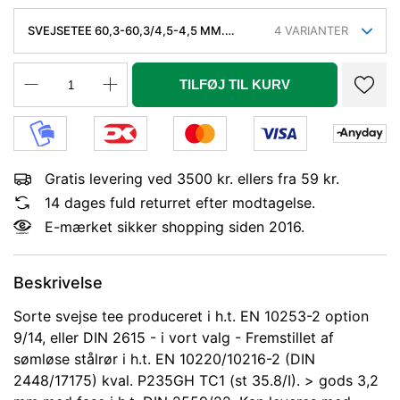
SVEJSETEE 60,3-60,3/4,5-4,5 MM.
4
VARIANTER
SØML. KVAL. P235GH, DIN 1615/1 EL. EN
10253-2/A I VORT VALG
TILFØJ TIL KURV
Gratis levering ved 3500 kr. ellers fra 59 kr.
14 dages fuld returret efter modtagelse.
E-mærket sikker shopping siden 2016.
Beskrivelse
Sorte svejse tee produceret i h.t. EN 10253-2 option
9/14, eller DIN 2615 - i vort valg - Fremstillet af
sømløse stålrør i h.t. EN 10220/10216-2 (DIN
2448/17175) kval. P235GH TC1 (st 35.8/I). > gods 3,2