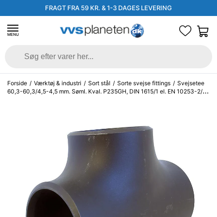
FRAGT FRA 59 KR. & 1-3 DAGES LEVERING
MENU
Forside
/
Værktøj & industri
/
Sort stål
/
Sorte svejse fittings
/
Svejsetee
60,3-60,3/4,5-4,5 mm. Søml. Kval. P235GH, DIN 1615/1 el. EN 10253-2/A i
vort valg