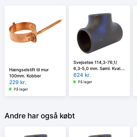
Svejsetee 114,3-76,1/
6,3-5,0 mm. Søml. Kval.
Hængselstift til mur
P235GH, DIN 1615/1 el.
624
kr.
100mm. Kobber
EN 10253-2/A i vort valg
229
kr.
På lager
På lager
Andre har også købt