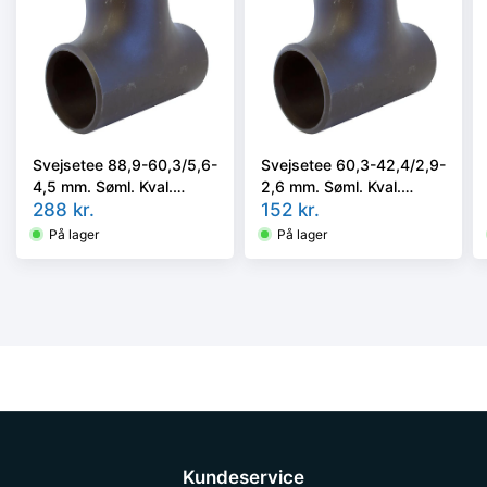
Svejsetee 88,9-60,3/5,6-
Svejsetee 60,3-42,4/2,9-
4,5 mm. Søml. Kval.
2,6 mm. Søml. Kval.
P235GH, DIN 1615/1 el.
288
kr.
P235GH, EN 10253-
152
kr.
EN 10253-2/A i vort valg
2/rk2 type A.
På lager
På lager
Kundeservice