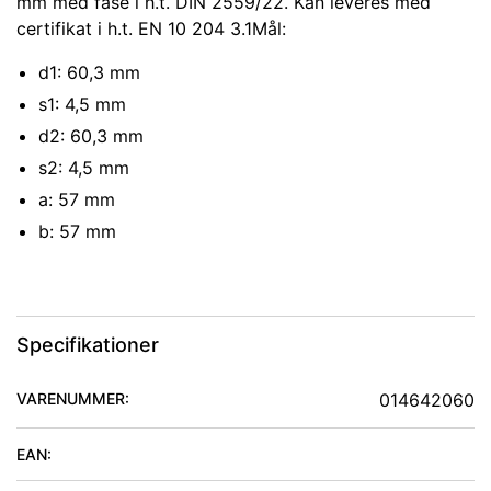
mm med fase i h.t. DIN 2559/22. Kan leveres med
certifikat i h.t. EN 10 204 3.1Mål:
d1: 60,3 mm
s1: 4,5 mm
d2: 60,3 mm
s2: 4,5 mm
a: 57 mm
b: 57 mm
Specifikationer
VARENUMMER:
014642060
EAN: