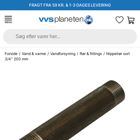
FRAGT FRA 59 KR. & 1-3 DAGES LEVERING
MENU
Forside
/
Vand & varme
/
Vandforsyning
/
Rør & fittings
/
Nippelrør sort
3/4'' 200 mm