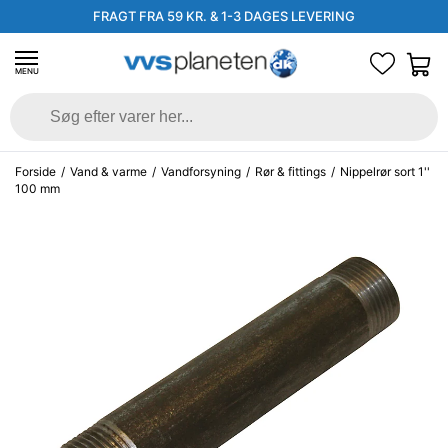
FRAGT FRA 59 KR. & 1-3 DAGES LEVERING
MENU
Forside
/
Vand & varme
/
Vandforsyning
/
Rør & fittings
/
Nippelrør sort 1''
100 mm