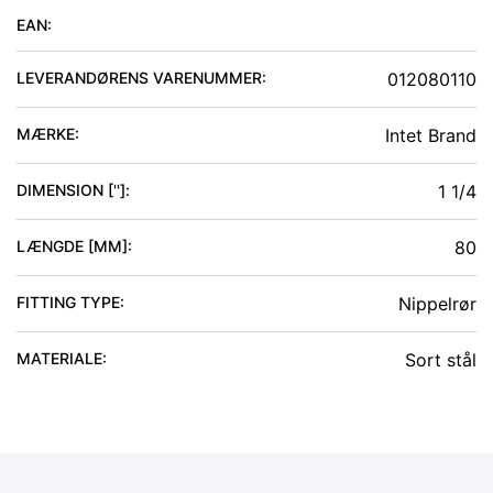
EAN:
LEVERANDØRENS VARENUMMER:
012080110
MÆRKE:
Intet Brand
DIMENSION ['']
:
1 1/4
LÆNGDE [MM]
:
80
FITTING TYPE
:
Nippelrør
MATERIALE
:
Sort stål