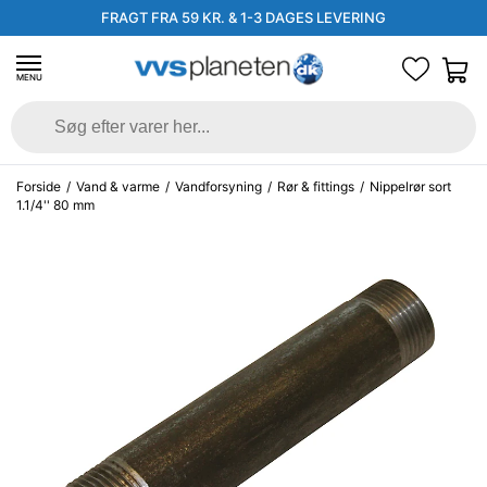
FRAGT FRA 59 KR. & 1-3 DAGES LEVERING
MENU
Forside
/
Vand & varme
/
Vandforsyning
/
Rør & fittings
/
Nippelrør sort
1.1/4'' 80 mm