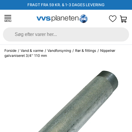
FRAGT FRA 59 KR. & 1-3 DAGES LEVERING
MENU
Forside
/
Vand & varme
/
Vandforsyning
/
Rør & fittings
/
Nippelrør
galvaniseret 3/4'' 110 mm