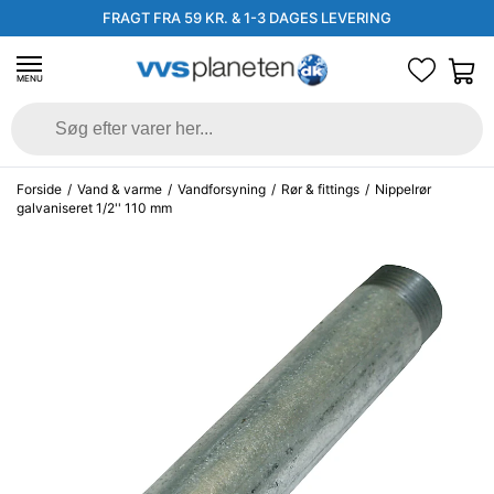
FRAGT FRA 59 KR. & 1-3 DAGES LEVERING
MENU
Forside
/
Vand & varme
/
Vandforsyning
/
Rør & fittings
/
Nippelrør
galvaniseret 1/2'' 110 mm