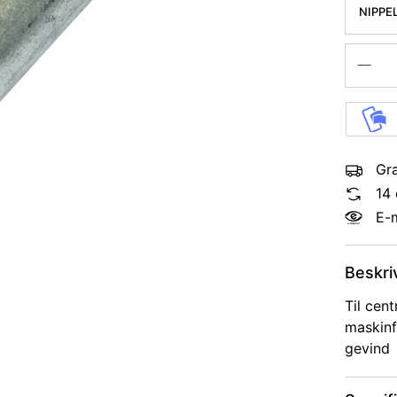
NIPPE
Gra
14 
E-
Beskri
Til cent
maskinf
gevind