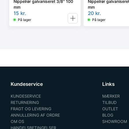
Nippelrør galvaniseret 3/8'' 100
Nippelrør galvaniseret
mm
mm
15
kr.
20
kr.
På lager
På lager
Kundeservice
Links
KUNDESERVICE
MÆRKER
RETURNERING
TILBUD
FRAGT OG LEVERING
OUTLET
ANNULLERING AF ORDRE
BLOG
OM OS
SHOWROOM
HANDELSBETINGELSER