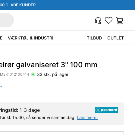
000 GLADE KUNDER
E
VÆRKTØJ & INDUSTRI
TILBUD
OUTLET
lrør galvaniseret 3'' 100 mm
33
stk. på lager
MER:
012100414
.
ringstid:
1-3 dage
l før kl. 15.00, så sender vi samme dag.
Læs mere.