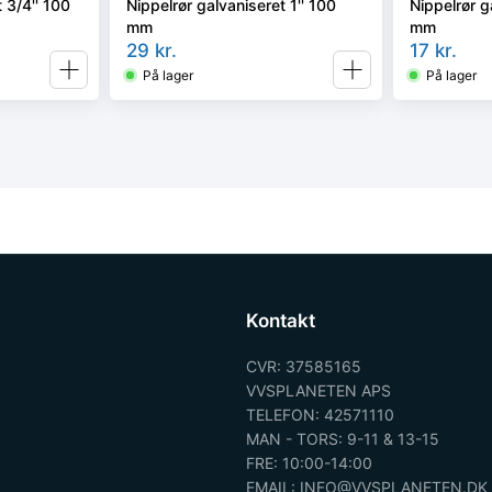
 3/4'' 100
Nippelrør galvaniseret 1'' 100
Nippelrør g
mm
mm
29
kr.
17
kr.
På lager
På lager
Kontakt
CVR: 37585165
VVSPLANETEN APS
TELEFON: 42571110
MAN - TORS: 9-11 & 13-15
FRE: 10:00-14:00
EMAIL: INFO@VVSPLANETEN.DK