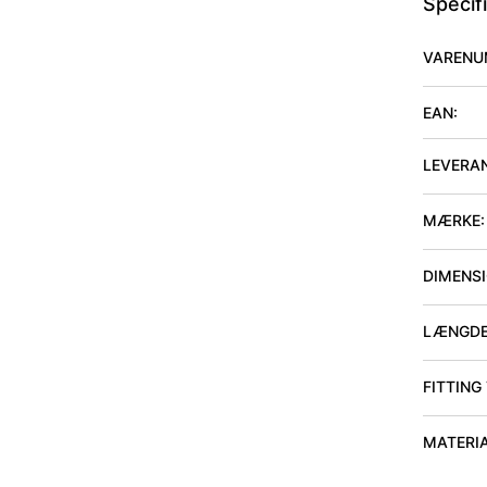
Specif
VARENU
EAN:
LEVERA
MÆRKE:
DIMENSIO
LÆNGDE
FITTING
MATERI