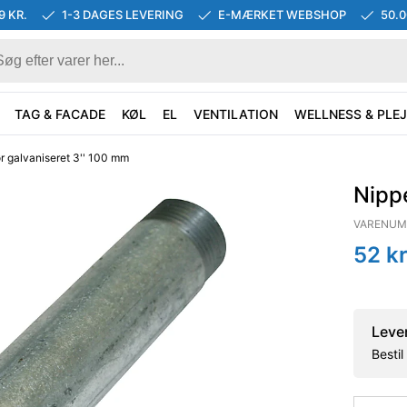
9 KR.
1-3 DAGES LEVERING
E-MÆRKET WEBSHOP
50.
TAG & FACADE
KØL
EL
VENTILATION
WELLNESS & PLEJ
r galvaniseret 3'' 100 mm
Nippe
VARENUM
52
kr
Leve
Besti