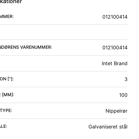
ikationer
MMER:
012100414
NDØRENS VARENUMMER:
012100414
Intet Brand
N ['']
:
3
 [MM]
:
100
 TYPE
:
Nippelrør
ALE
:
Galvaniseret stål