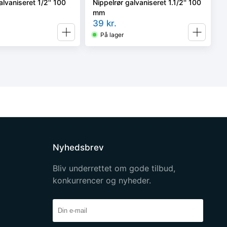
alvaniseret 1/2'' 100
Nippelrør galvaniseret 1.1/2'' 100
mm
39
kr.
På lager
Nyhedsbrev
Bliv underrettet om gode tilbud,
konkurrencer og nyheder.