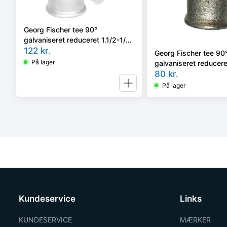
Georg Fischer tee 90°
galvaniseret reduceret 1.1/2-1/2-
1.1/4''
122
kr.
Georg Fischer tee 90
På lager
galvaniseret reduceret
80
kr.
På lager
Kundeservice
Links
KUNDESERVICE
MÆRKER