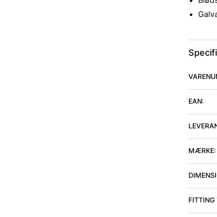
Bløds
Galv
Specif
VARENU
EAN:
LEVERA
MÆRKE:
DIMENSIO
FITTING