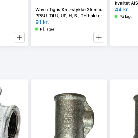
kvalitet AI
44
kr.
Wavin Tigris K5 t-stykke 25 mm.
PPSU. Til U, UP, H, B , TH bakker
På lager
91
kr.
På lager