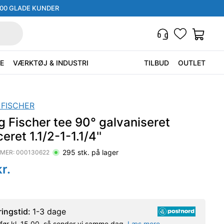
000 GLADE KUNDER
E
VÆRKTØJ & INDUSTRI
TILBUD
OUTLET
 FISCHER
 Fischer tee 90° galvaniseret
eret 1.1/2-1-1.1/4''
295
stk. på lager
MER:
000130622
r.
ringstid:
1-3 dage
l før kl. 15.00, så sender vi samme dag.
Læs mere.