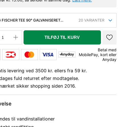
 FISCHER TEE 90° GALVANISERET
20
VARIANTER
RET 1.1/2-1-1.1/4''
TILFØJ TIL KURV
Betal med
MobilePay, kort eller
Anyday
tis levering ved 3500 kr. ellers fra 59 kr.
dages fuld returret efter modtagelse.
mærket sikker shopping siden 2016.
velse
des til vandinstallationer