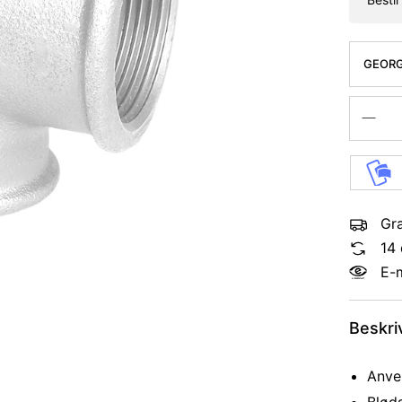
GEORG
REDUCE
Gra
14 
E-
Beskri
Anven