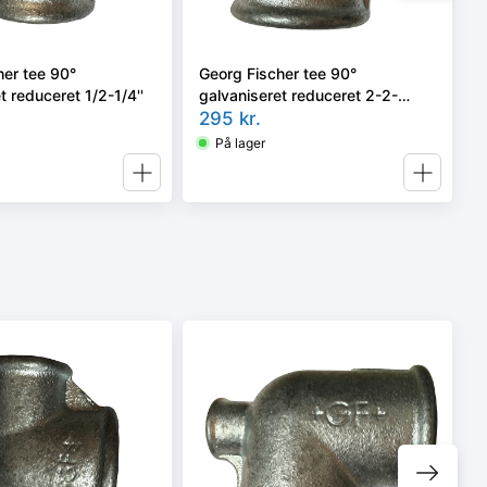
her tee 90°
Georg Fischer tee 90°
t reduceret 1/2-1/4''
galvaniseret reduceret 2-2-
1.1/4''
295
kr.
På lager