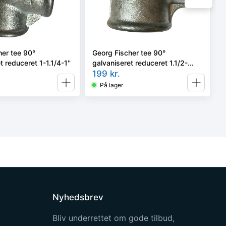
her tee 90°
Georg Fischer tee 90°
t reduceret 1-1.1/4-1''
galvaniseret reduceret 1.1/2-
1.1/2-1.1/4''
199
kr.
På lager
Nyhedsbrev
Bliv underrettet om gode tilbud,