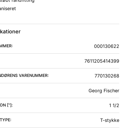
tøbt randfitting
aniseret
ikationer
MMER:
000130622
7611205414399
NDØRENS VARENUMMER:
770130268
Georg Fischer
N ['']
:
1 1/2
 TYPE
:
T-stykke