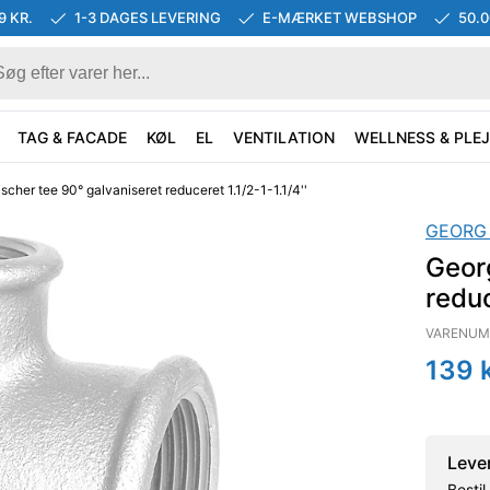
9 KR.
1-3 DAGES LEVERING
E-MÆRKET WEBSHOP
50.
TAG & FACADE
KØL
EL
VENTILATION
WELLNESS & PLEJ
scher tee 90° galvaniseret reduceret 1.1/2-1-1.1/4''
GEORG
Georg
reduc
VARENUM
139
k
Leve
Besti