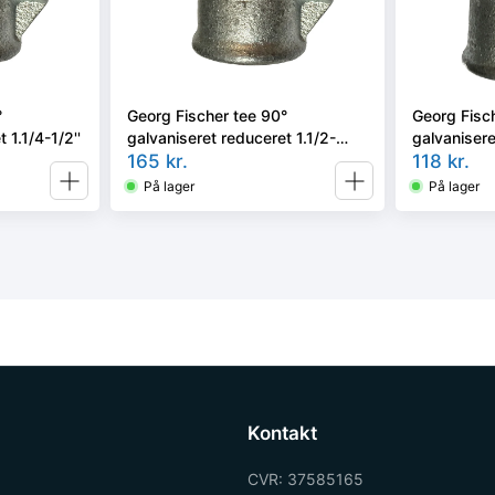
°
Georg Fischer tee 90°
Georg Fisc
 1.1/4-1/2''
galvaniseret reduceret 1.1/2-
galvanisere
1.1/4''
165
kr.
118
kr.
På lager
På lager
Kontakt
CVR: 37585165