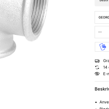
GEORG
REDUCE
Gra
14 
E-
Beskri
Anven