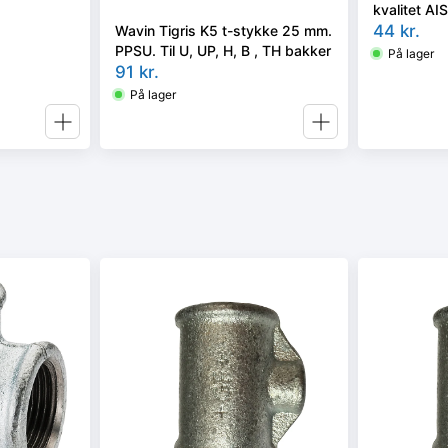
kvalitet AI
44
kr.
Wavin Tigris K5 t-stykke 25 mm.
PPSU. Til U, UP, H, B , TH bakker
På lager
91
kr.
På lager