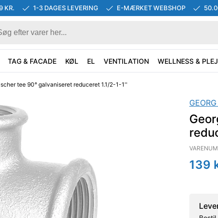
9 KR.
1-3 DAGES LEVERING
E-MÆRKET WEBSHOP
50.
TAG & FACADE
KØL
EL
VENTILATION
WELLNESS & PLEJ
scher tee 90° galvaniseret reduceret 1.1/2-1-1''
GEORG
Georg
reduc
VARENUM
139
k
Leve
Besti