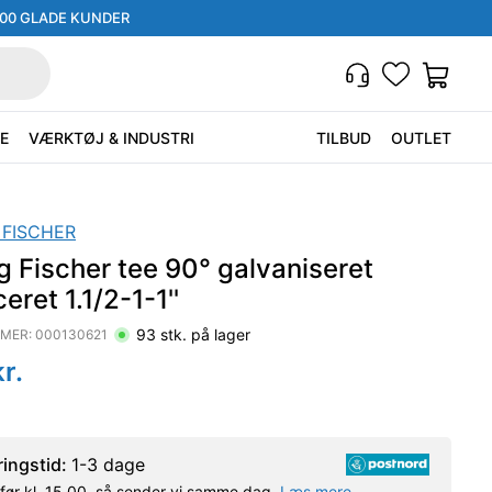
000 GLADE KUNDER
E
VÆRKTØJ & INDUSTRI
TILBUD
OUTLET
 FISCHER
 Fischer tee 90° galvaniseret
eret 1.1/2-1-1''
93
stk. på lager
MER:
000130621
r.
ringstid:
1-3 dage
l før kl. 15.00, så sender vi samme dag.
Læs mere.