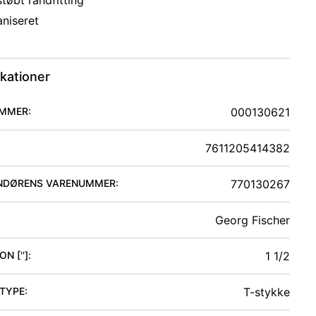
tøbt randfitting
aniseret
ikationer
MMER:
000130621
7611205414382
NDØRENS VARENUMMER:
770130267
Georg Fischer
N ['']
:
1 1/2
 TYPE
:
T-stykke