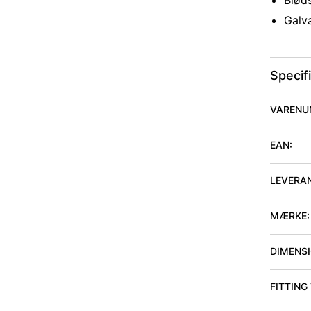
Bløds
Galv
Specif
VARENU
EAN:
LEVERA
MÆRKE:
DIMENSIO
FITTING