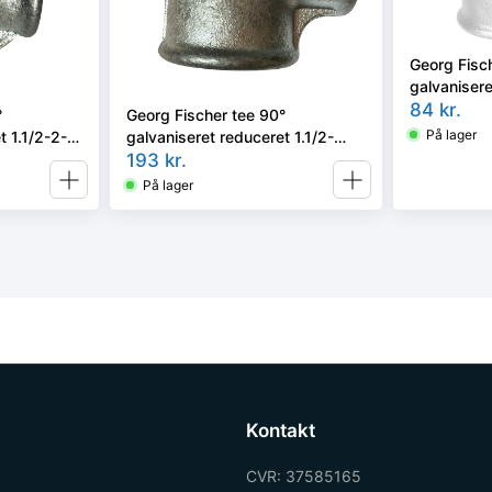
Georg Fisc
galvanisere
1/2''
84
kr.
°
Georg Fischer tee 90°
På lager
t 1.1/2-2-
galvaniseret reduceret 1.1/2-
1.1/2-1''
193
kr.
På lager
Kontakt
CVR: 37585165