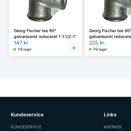
Georg Fischer tee 90°
Georg Fischer tee 90
galvaniseret reduceret 1-1.1/2-1''
galvaniseret reducere
147
kr.
1.1/2''
225
kr.
På lager
På lager
Kundeservice
Links
KUNDESERVICE
MÆRKER