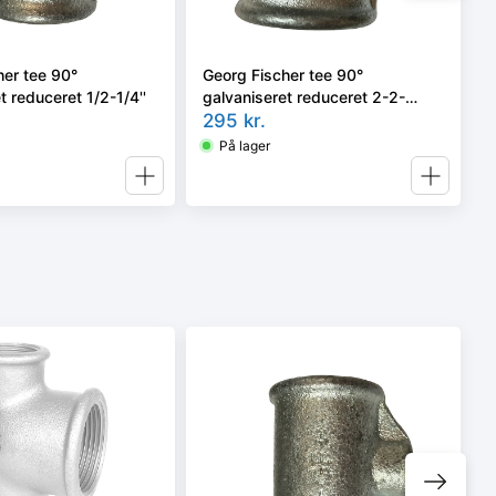
her tee 90°
Georg Fischer tee 90°
t reduceret 1/2-1/4''
galvaniseret reduceret 2-2-
1.1/4''
295
kr.
På lager