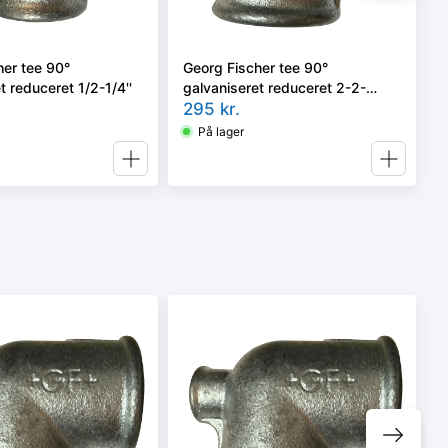
her tee 90°
Georg Fischer tee 90°
t reduceret 1/2-1/4''
galvaniseret reduceret 2-2-
1.1/4''
295
kr.
På lager