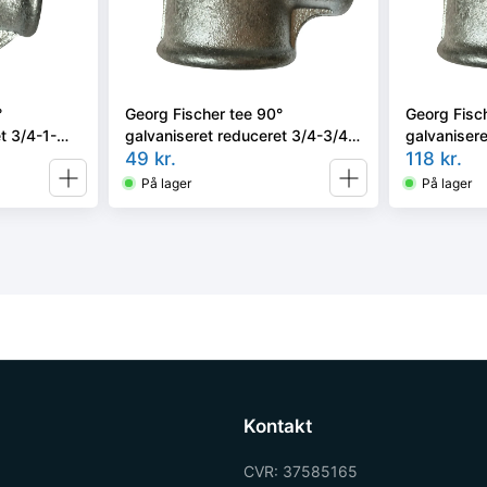
°
Georg Fischer tee 90°
Georg Fisc
t 3/4-1-
galvaniseret reduceret 3/4-3/4-
galvanisere
1/2''
49
kr.
3/4''
118
kr.
På lager
På lager
Kontakt
CVR: 37585165