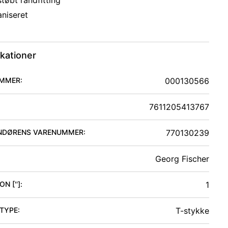
tøbt randfitting
aniseret
ikationer
MMER:
000130566
7611205413767
NDØRENS VARENUMMER:
770130239
Georg Fischer
N ['']
:
1
 TYPE
:
T-stykke