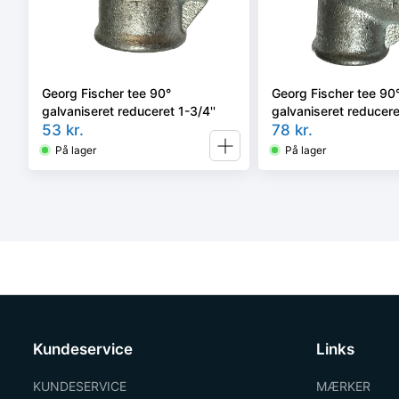
Georg Fischer tee 90°
Georg Fischer tee 90
galvaniseret reduceret 1-3/4''
galvaniseret reducere
53
kr.
3/4''
78
kr.
På lager
På lager
Kundeservice
Links
KUNDESERVICE
MÆRKER