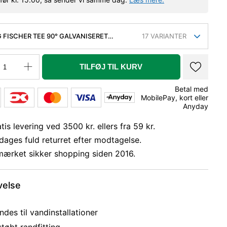
 FISCHER TEE 90° GALVANISERET
17
VARIANTER
RET 1-3/4-3/4''
TILFØJ TIL KURV
Betal med
MobilePay, kort eller
Anyday
tis levering ved 3500 kr. ellers fra 59 kr.
dages fuld returret efter modtagelse.
mærket sikker shopping siden 2016.
velse
des til vandinstallationer