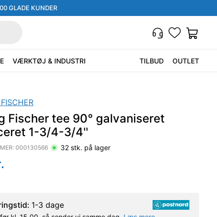
000 GLADE KUNDER
E
VÆRKTØJ & INDUSTRI
TILBUD
OUTLET
 FISCHER
 Fischer tee 90° galvaniseret
eret 1-3/4-3/4''
32
stk. på lager
MER:
000130566
.
ringstid:
1-3 dage
l før kl. 15.00, så sender vi samme dag.
Læs mere.