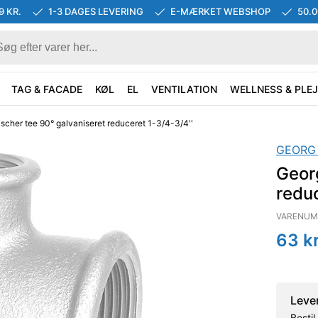
9 KR.
1-3 DAGES LEVERING
E-MÆRKET WEBSHOP
50.
TAG & FACADE
KØL
EL
VENTILATION
WELLNESS & PLEJ
scher tee 90° galvaniseret reduceret 1-3/4-3/4''
GEORG
Georg
reduc
VARENUM
63
kr
Leve
Besti