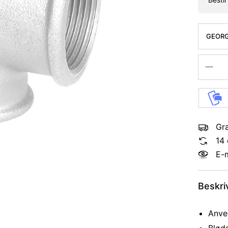
GEORG
REDUCE
Gra
14 
E-
Beskri
Anven