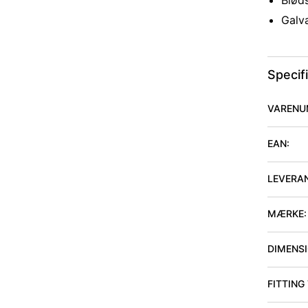
Bløds
Galv
Specif
VARENU
EAN:
LEVERA
MÆRKE:
DIMENSIO
FITTING