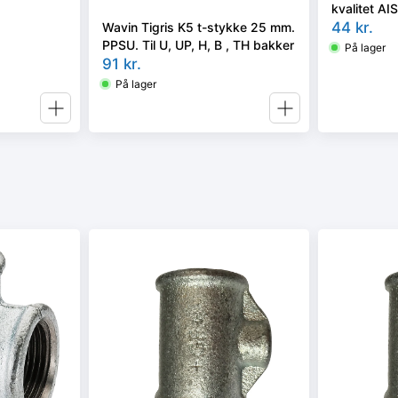
kvalitet AI
44
kr.
Wavin Tigris K5 t-stykke 25 mm.
PPSU. Til U, UP, H, B , TH bakker
På lager
91
kr.
På lager