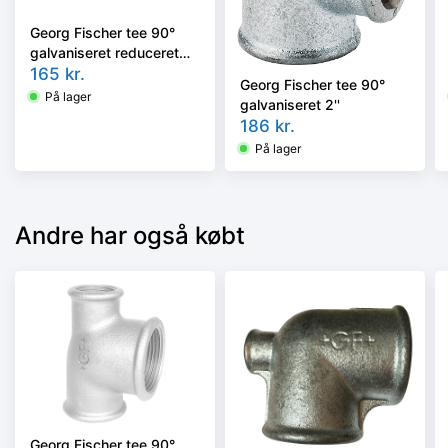
Georg Fischer tee 90°
galvaniseret reduceret
1.1/2-1.1/4''
165
kr.
Georg Fischer tee 90°
På lager
galvaniseret 2''
186
kr.
På lager
Andre har også købt
Georg Fischer tee 90°