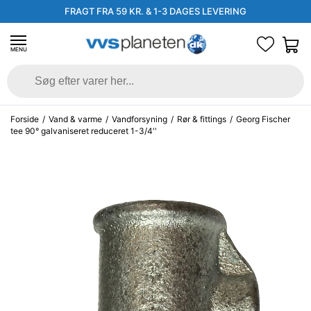
FRAGT FRA 59 KR. & 1-3 DAGES LEVERING
MENU
Forside
/
Vand & varme
/
Vandforsyning
/
Rør & fittings
/
Georg Fischer
tee 90° galvaniseret reduceret 1-3/4''