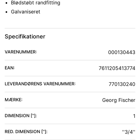
Blødstøbt randfitting
Galvaniseret
Specifikationer
VARENUMMER:
000130443
EAN:
7611205413774
LEVERANDØRENS VARENUMMER:
770130240
MÆRKE:
Georg Fischer
DIMENSION ['']
:
1
RED. DIMENSION ['']
:
''3/4''