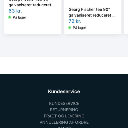
galvaniseret reduceret 1-
Georg Fischer tee 90°
3/4-3/4''
63
kr.
galvaniseret reduceret 1-
På lager
1-3/4''
72
kr.
På lager
Kundeservice
KUNDESERVICE
RETURNERING
FRAGT OG LEVERING
ANNULLERING AF ORDRE