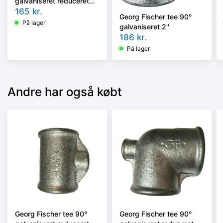
galvaniseret reduceret
1.1/2-1.1/4''
165
kr.
Georg Fischer tee 90°
På lager
galvaniseret 2''
186
kr.
På lager
Andre har også købt
Georg Fischer tee 90°
Georg Fischer tee 90°