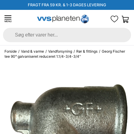
FRAGT FRA 59 KR. & 1-3 DAGES LEVERING
MENU
Forside
/
Vand & varme
/
Vandforsyning
/
Rør & fittings
/
Georg Fischer
tee 90° galvaniseret reduceret 1.1/4-3/4-3/4''