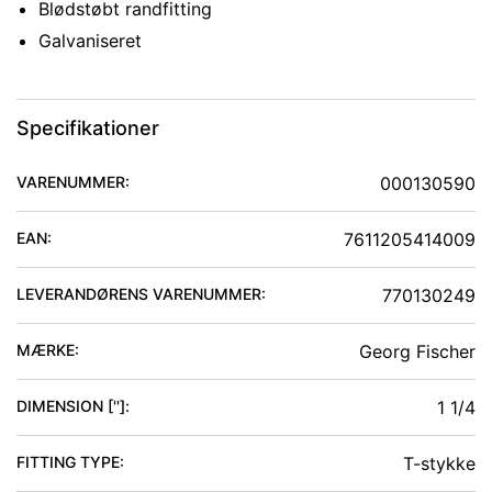
Blødstøbt randfitting
Galvaniseret
Specifikationer
VARENUMMER:
000130590
EAN:
7611205414009
LEVERANDØRENS VARENUMMER:
770130249
MÆRKE:
Georg Fischer
DIMENSION ['']
:
1 1/4
FITTING TYPE
:
T-stykke