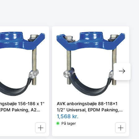
gsbøjle 156-186 x 1''
AVK anboringsbøjle 88-118x1
 EPDM Pakning, A2
1/2'' Universal, EPDM Pakning,
A2 bolte.
1,568
kr.
På lager