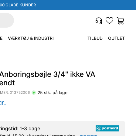
000 GLADE KUNDER
E
VÆRKTØJ & INDUSTRI
TILBUD
OUTLET
Anboringsbøjle 3/4'' ikke VA
endt
25
stk. på lager
MER:
013752006
r.
ringstid:
1-3 dage
l før kl. 15.00, så sender vi samme dag.
Læs mere.