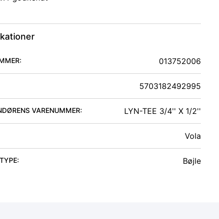
ikationer
MMER:
013752006
5703182492995
NDØRENS VARENUMMER:
LYN-TEE 3/4'' X 1/2''
Vola
 TYPE
:
Bøjle