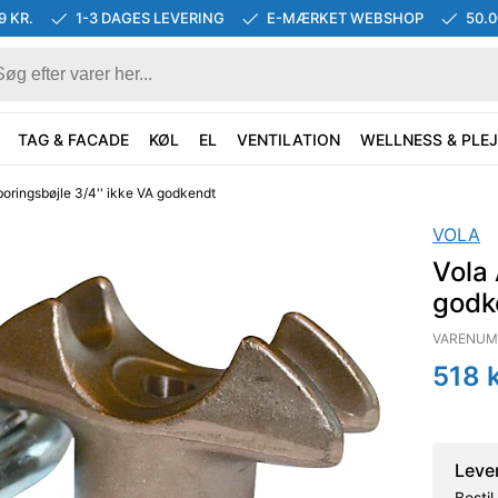
9 KR.
1-3 DAGES LEVERING
E-MÆRKET WEBSHOP
50.
TAG & FACADE
KØL
EL
VENTILATION
WELLNESS & PLEJ
oringsbøjle 3/4'' ikke VA godkendt
VOLA
Vola 
godk
VARENUM
518
k
Leve
Besti