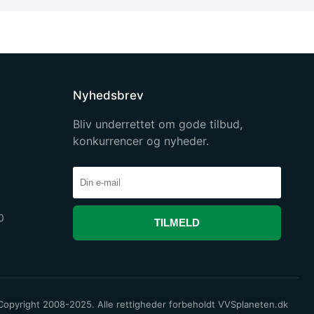
Nyhedsbrev
Bliv underrettet om gode tilbud,
konkurrencer og nyheder.
0
TILMELD
opyright 2008-2025. Alle rettigheder forbeholdt VVSplaneten.dk