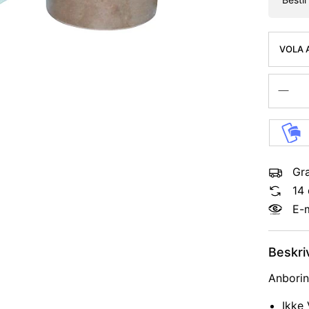
VOLA 
GODK
Gra
14 
E-
Beskri
Anborin
Ikke