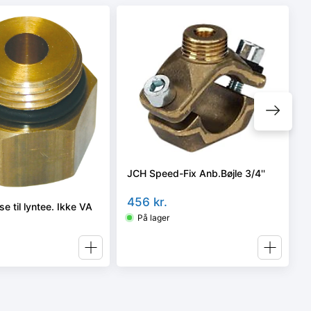
JCH Speed-Fix Anb.Bøjle 3/4''
456
kr.
e til lyntee. Ikke VA
På lager