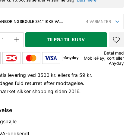
ANBORINGSBØJLE 3/4'' IKKE VA
4
VARIANTER
ENDT
TILFØJ TIL KURV
Betal med
MobilePay, kort eller
Anyday
tis levering ved 3500 kr. ellers fra 59 kr.
dages fuld returret efter modtagelse.
mærket sikker shopping siden 2016.
velse
gsbøjle
 VA-godkendt