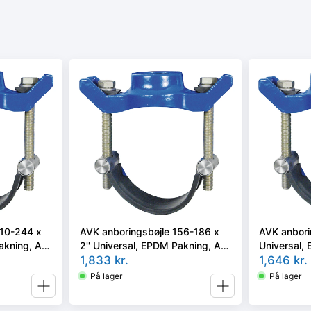
210-244 x
AVK anboringsbøjle 156-186 x
AVK anborin
Pakning, A2
2'' Universal, EPDM Pakning, A2
Universal,
bolte.
1,833
kr.
bolte.
1,646
kr.
På lager
På lager