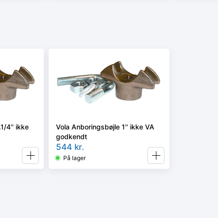
1/4'' ikke
Vola Anboringsbøjle 1'' ikke VA
godkendt
544
kr.
På lager