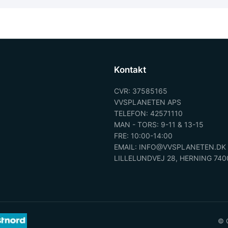
Kontakt
CVR: 37585165
VVSPLANETEN APS
TELEFON: 42571110
MAN - TORS: 9-11 & 13-15
FRE: 10:00-14:00
EMAIL: INFO@VVSPLANETEN.DK
LILLELUNDVEJ 28, HERNING 740
© C