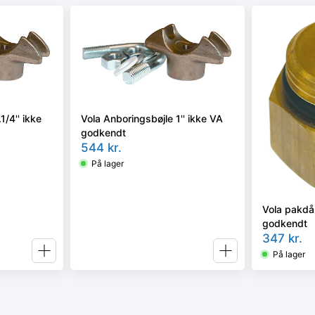
1/4'' ikke
Vola Anboringsbøjle 1'' ikke VA
godkendt
544
kr.
På lager
Vola pakdås
godkendt
347
kr.
På lager