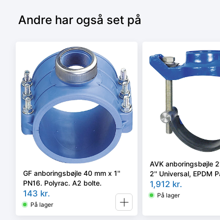
Andre har også set på
AVK anboringsbøjle 
GF anboringsbøjle 40 mm x 1''
2'' Universal, EPDM 
PN16. Polyrac. A2 bolte.
bolte.
1,912
kr.
143
kr.
På lager
På lager