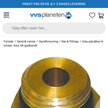
FRAGT FRA 59 KR. & 1-3 DAGES LEVERING
MENU
Forside
/
Vand & varme
/
Vandforsyning
/
Rør & fittings
/
Vola pakdåse til
lyntee. Ikke VA godkendt