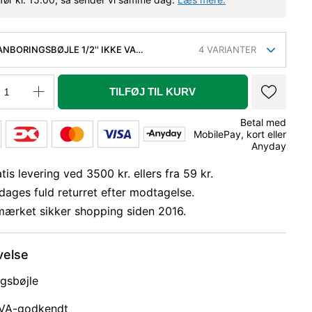
ANBORINGSBØJLE 1/2'' IKKE VA
4
VARIANTER
ENDT
TILFØJ TIL KURV
Betal med
MobilePay, kort eller
Anyday
tis levering ved 3500 kr. ellers fra 59 kr.
dages fuld returret efter modtagelse.
mærket sikker shopping siden 2016.
velse
gsbøjle
 VA-godkendt