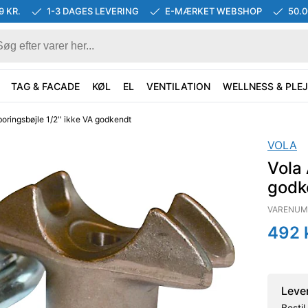
9 KR.
1-3 DAGES LEVERING
E-MÆRKET WEBSHOP
50.
TAG & FACADE
KØL
EL
VENTILATION
WELLNESS & PLEJ
oringsbøjle 1/2'' ikke VA godkendt
VOLA
Vola 
godk
VARENUM
492
k
Leve
Besti