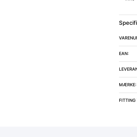
Specif
VARENU
EAN:
LEVERA
MÆRKE:
FITTING