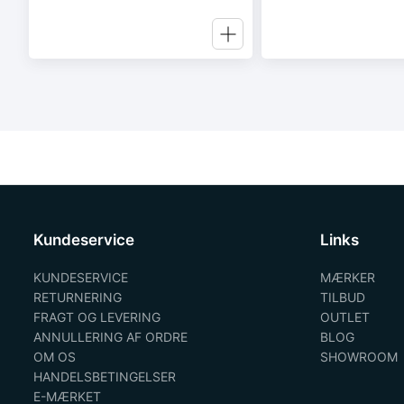
Kundeservice
Links
KUNDESERVICE
MÆRKER
RETURNERING
TILBUD
FRAGT OG LEVERING
OUTLET
ANNULLERING AF ORDRE
BLOG
OM OS
SHOWROOM
HANDELSBETINGELSER
E-MÆRKET