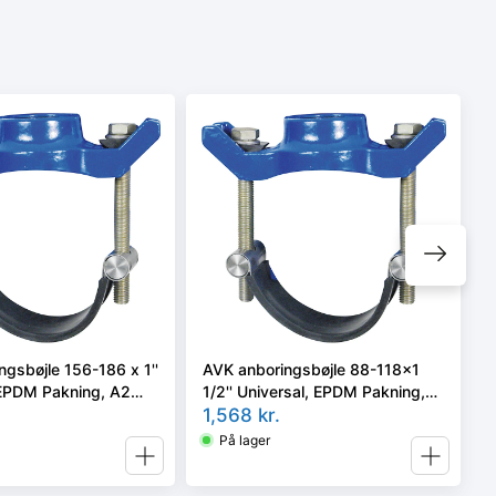
gsbøjle 156-186 x 1''
AVK anboringsbøjle 88-118x1
 EPDM Pakning, A2
1/2'' Universal, EPDM Pakning,
A2 bolte.
1,568
kr.
På lager