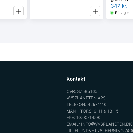
347
kr.
På lager
Kontakt
CVR: 37585165
VVSPLANETEN APS
TELEFON: 42571110
MAN - TORS: 9-11 & 13-15
FRE: 10:00-14:00
EMAIL: INFO@VVSPLANETEN.DK
LILLELUNDVEJ 28, HERNING 740