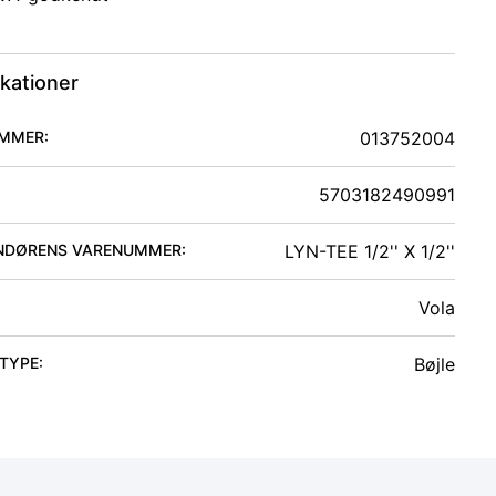
ikationer
MMER:
013752004
5703182490991
NDØRENS VARENUMMER:
LYN-TEE 1/2'' X 1/2''
Vola
 TYPE
:
Bøjle