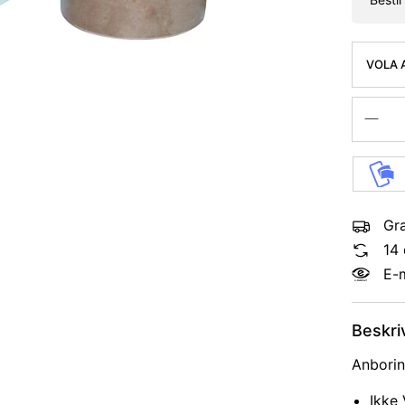
VOLA 
GODK
Gra
14 
E-
Beskri
Anborin
Ikke