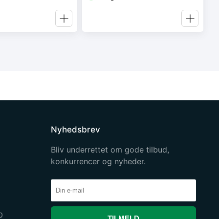
Nyhedsbrev
Bliv underrettet om gode tilbud,
konkurrencer og nyheder.
0
TILMELD