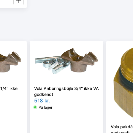
1/4'' ikke
Vola Anboringsbøjle 3/4'' ikke VA
godkendt
518
kr.
På lager
Vola pakdås
godkendt