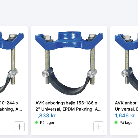
210-244 x
AVK anboringsbøjle 156-186 x
AVK anborin
Pakning, A2
2'' Universal, EPDM Pakning, A2
Universal,
bolte.
1,833
kr.
bolte.
1,646
kr.
På lager
På lager