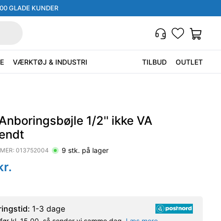
000 GLADE KUNDER
E
VÆRKTØJ & INDUSTRI
TILBUD
OUTLET
Anboringsbøjle 1/2'' ikke VA
endt
9
stk. på lager
MER:
013752004
r.
ringstid:
1-3 dage
l før kl. 15.00, så sender vi samme dag.
Læs mere.