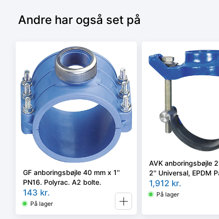
Andre har også set på
AVK anboringsbøjle 
GF anboringsbøjle 40 mm x 1''
2'' Universal, EPDM 
PN16. Polyrac. A2 bolte.
bolte.
1,912
kr.
143
kr.
På lager
På lager