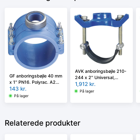
AVK anboringsbøjle 210-
GF anboringsbøjle 40 mm
244 x 2'' Universal,
x 1'' PN16. Polyrac. A2
EPDM Pakning, A2 bolte.
1,912
kr.
bolte.
143
kr.
På lager
På lager
Relaterede produkter