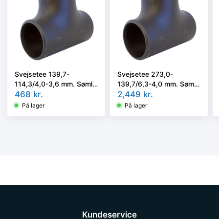
Svejsetee 139,7-
Svejsetee 273,0-
114,3/4,0-3,6 mm. Søml.
139,7/6,3-4,0 mm. Søml.
Kval. P235GH, EN 10253-
468
kr.
Kval. P235GH, EN 10253-
2,449
kr.
2/rk2 type A.
2/rk2 type A.
På lager
På lager
Kundeservice