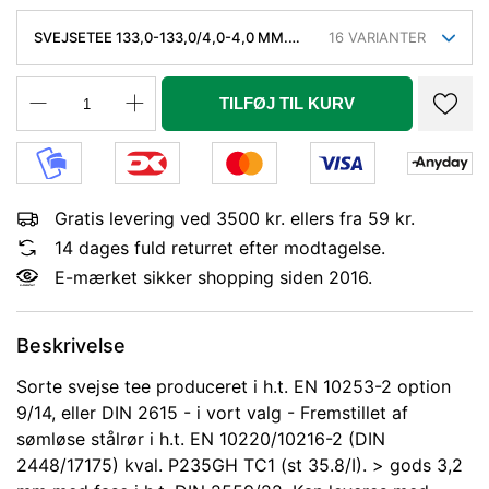
SVEJSETEE 133,0-133,0/4,0-4,0 MM.
16
VARIANTER
SØML. KVAL. P235GH, EN 10253-2/RK2
TYPE A.
TILFØJ TIL KURV
Gratis levering ved 3500 kr. ellers fra 59 kr.
14 dages fuld returret efter modtagelse.
E-mærket sikker shopping siden 2016.
Beskrivelse
Sorte svejse tee produceret i h.t. EN 10253-2 option
9/14, eller DIN 2615 - i vort valg - Fremstillet af
sømløse stålrør i h.t. EN 10220/10216-2 (DIN
2448/17175) kval. P235GH TC1 (st 35.8/I). > gods 3,2