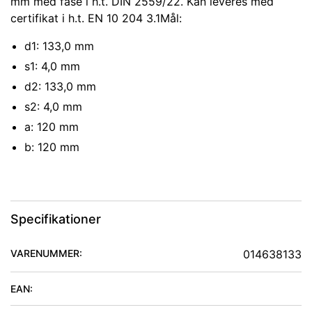
mm med fase i h.t. DIN 2559/22. Kan leveres med
certifikat i h.t. EN 10 204 3.1Mål:
d1: 133,0 mm
s1: 4,0 mm
d2: 133,0 mm
s2: 4,0 mm
a: 120 mm
b: 120 mm
Specifikationer
VARENUMMER:
014638133
EAN: