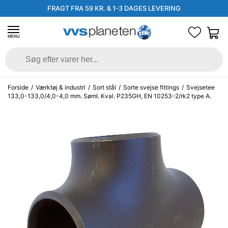
FRAGT FRA 59 KR. & 1-3 DAGES LEVERING
MENU
Forside
/
Værktøj & industri
/
Sort stål
/
Sorte svejse fittings
/
Svejsetee
133,0-133,0/4,0-4,0 mm. Søml. Kval. P235GH, EN 10253-2/rk2 type A.