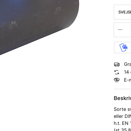
SVEJSE
KVAL. 
Gra
14 
E-
Beskri
Sorte s
eller DI
h.t. EN
(st 35.