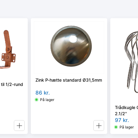
Zink P-hætte standard Ø31,5mm
 til 1/2-rund
86
kr.
På lager
Trådkugle 
2.1/2''
97
kr.
På lager