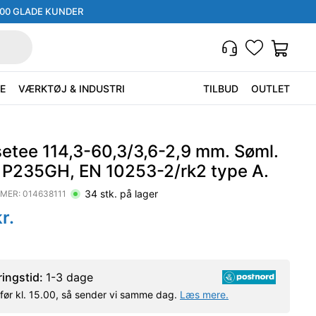
000 GLADE KUNDER
E
VÆRKTØJ & INDUSTRI
TILBUD
OUTLET
setee 114,3-60,3/3,6-2,9 mm. Søml.
. P235GH, EN 10253-2/rk2 type A.
34
stk. på lager
MER:
014638111
r.
ringstid:
1-3 dage
l før kl. 15.00, så sender vi samme dag.
Læs mere.