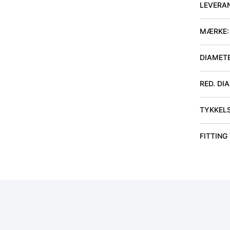
LEVERA
MÆRKE:
DIAMET
RED. DI
TYKKEL
FITTING