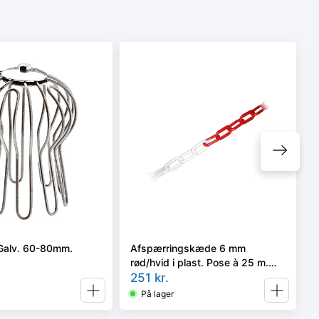
Galv. 60-80mm.
Afspærringskæde 6 mm
rød/hvid i plast. Pose à 25 m.
Inkl. samleled
251
kr.
På lager