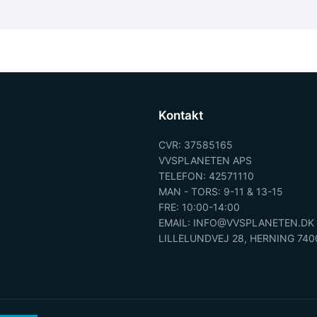
Kontakt
CVR: 37585165
VVSPLANETEN APS
TELEFON: 42571110
MAN - TORS: 9-11 & 13-15
FRE: 10:00-14:00
EMAIL: INFO@VVSPLANETEN.DK
LILLELUNDVEJ 28, HERNING 740