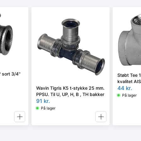
sort 3/4''
Støbt Tee 1 
kvalitet AI
44
kr.
Wavin Tigris K5 t-stykke 25 mm.
PPSU. Til U, UP, H, B , TH bakker
På lager
91
kr.
På lager