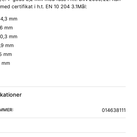
med certifikat i h.t. EN 10 204 3.1Mål:
114,3 mm
3,6 mm
60,3 mm
2,9 mm
05 mm
9 mm
ikationer
MMER:
014638111