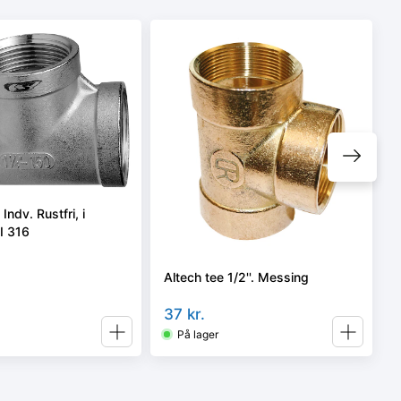
Indv. Rustfri, i
SI 316
Altech tee 1/2''. Messing
37
kr.
På lager