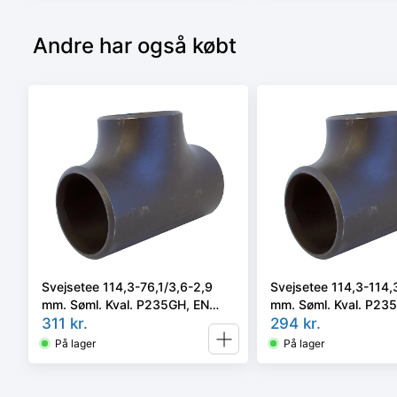
Andre har også købt
Svejsetee 114,3-76,1/3,6-2,9
Svejsetee 114,3-114,
mm. Søml. Kval. P235GH, EN
mm. Søml. Kval. P23
10253-2/rk2 type A.
311
kr.
10253-2/rk2 type A.
294
kr.
På lager
På lager