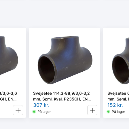
3/3,6-3,6
Svejsetee 114,3-88,9/3,6-3,2
Svejsetee 
5GH, EN
mm. Søml. Kval. P235GH, EN
mm. Søml. 
10253-2/rk2 type A.
307
kr.
10253-2/rk
152
kr.
På lager
På lager