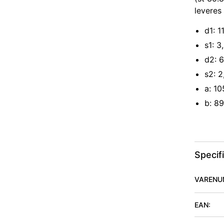
leveres 
d1: 
s1: 
d2: 
s2: 
a: 1
b: 8
Specif
VARENU
EAN: