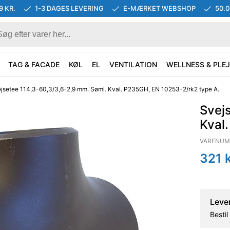
9 KR.
1-3 DAGES LEVERING
E-MÆRKET WEBSHOP
50.
TAG & FACADE
KØL
EL
VENTILATION
WELLNESS & PLEJ
jsetee 114,3-60,3/3,6-2,9 mm. Søml. Kval. P235GH, EN 10253-2/rk2 type A.
Svej
Kval
VARENUM
321
k
Leve
Besti