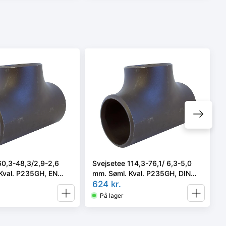
60,3-48,3/2,9-2,6
Svejsetee 114,3-76,1/ 6,3-5,0
Kval. P235GH, EN
mm. Søml. Kval. P235GH, DIN
2 type A.
1615/1 el. EN 10253-2/A i vort
624
kr.
valg
På lager