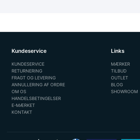
Kundeservice
Links
KUNDESERVICE
MÆRKER
RETURNERING
TILBUD
FRAGT OG LEVERING
OUTLET
ANNULLERING AF ORDRE
BLOG
OM OS
SHOWROOM
HANDELSBETINGELSER
E-MÆRKET
KONTAKT