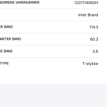
NDØRENS VARENUMMER:
1201114060H
Intet Brand
ER [MM]
:
114.3
AMETER [MM]
:
60.3
SE [MM]
:
3.6
 TYPE
:
T-stykke