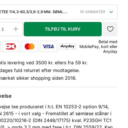
TEE 114,3-60,3/3,6-2,9 MM. SØML.
16
VARIANTER
P235GH, EN 10253-2/RK2 TYPE A.
TILFØJ TIL KURV
Betal med
MobilePay, kort eller
Anyday
tis levering ved 3500 kr. ellers fra 59 kr.
dages fuld returret efter modtagelse.
mærket sikker shopping siden 2016.
velse
vejse tee produceret i h.t. EN 10253-2 option 9/14,
N 2615 - i vort valg - Fremstillet af sømløse stålrør i
 10220/10216-2 (DIN 2448/17175) kval. P235GH TC1
8/I). > gods 3,2 mm med fase i h.t. DIN 2559/22. Kan