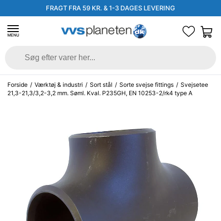
FRAGT FRA 59 KR. & 1-3 DAGES LEVERING
MENU
Forside
/
Værktøj & industri
/
Sort stål
/
Sorte svejse fittings
/
Svejsetee
21,3-21,3/3,2-3,2 mm. Søml. Kval. P235GH, EN 10253-2/rk4 type A