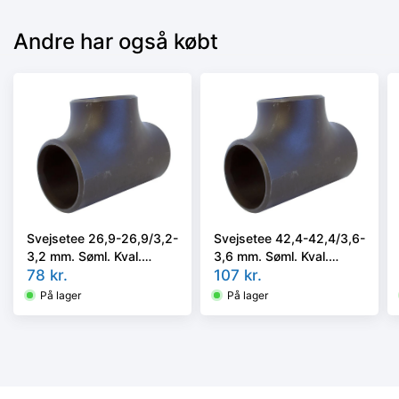
Andre har også købt
Svejsetee 26,9-26,9/3,2-
Svejsetee 42,4-42,4/3,6-
3,2 mm. Søml. Kval.
3,6 mm. Søml. Kval.
P235GH, EN 10253-2/rk4
78
kr.
P235GH, EN 10253-
107
kr.
type A
2/rk3 type A
På lager
På lager