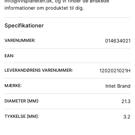
info@vvsplaneten.dk, og vi finder de ønskede
informationer om produktet til dig.
Specifikationer
VARENUMMER:
014634021
EAN:
LEVERANDØRENS VARENUMMER:
1202021021H
MÆRKE:
Intet Brand
DIAMETER [MM]
:
21.3
TYKKELSE [MM]
:
3.2