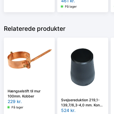
ISO 5251/EN10253-3 el.
461
kr.
4 i vort valg
På lager
Relaterede produkter
Hængselstift til mur
100mm. Kobber
Svejsereduktion 219,1-
229
kr.
139,7/6,3-4,0 mm. Konc.
På lager
Slyngr. Faset, Kval.
524
kr.