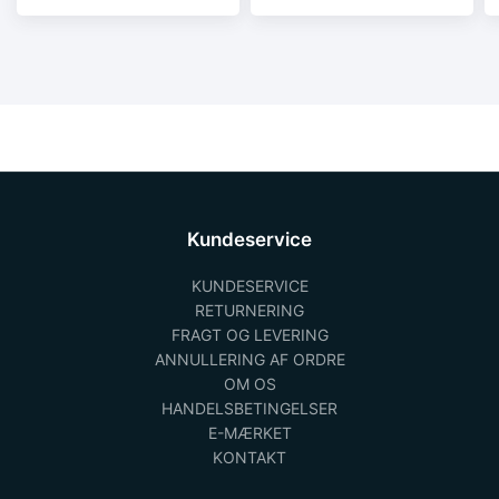
2/rk2 type B.
2/rk2 type B.
Kundeservice
KUNDESERVICE
RETURNERING
FRAGT OG LEVERING
ANNULLERING AF ORDRE
OM OS
HANDELSBETINGELSER
E-MÆRKET
KONTAKT