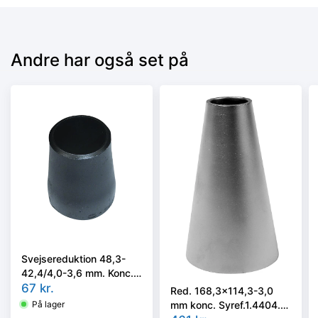
Andre har også set på
Svejsereduktion 48,3-
42,4/4,0-3,6 mm. Konc.
Kval. P235GH, EN 10253-
67
kr.
Red. 168,3x114,3-3,0
2 type B
mm konc. Syref.1.4404.
På lager