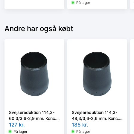
P235GH, EN 10253-
På lager
2/rk2 type B.
Andre har også købt
Svejsereduktion 114,3-
Svejsereduktion 114,3-
60,3/3,6-2,9 mm. Konc.
48,3/3,6-2,6 mm. Konc.
Slyngr. Faset, Kval.
127
kr.
Slyngr. Faset, Kval.
185
kr.
P235GH, EN 10253-
P235GH, EN 10253-
På lager
På lager