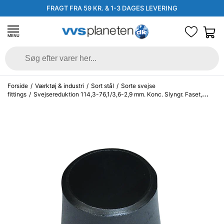
FRAGT FRA 59 KR. & 1-3 DAGES LEVERING
MENU
Forside
/
Værktøj & industri
/
Sort stål
/
Sorte svejse
fittings
/
Svejsereduktion 114,3-76,1/3,6-2,9 mm. Konc. Slyngr. Faset,
Kval. P235GH, EN 10253-2/rk2 type B.