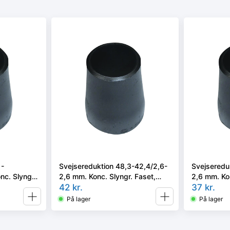
1-
Svejsereduktion 48,3-42,4/2,6-
Svejseredu
nc. Slyngr.
2,6 mm. Konc. Slyngr. Faset,
2,6 mm. Ko
, EN 10253-
Kval. P235GH, EN 10253-2/rk2
42
kr.
10253-2/rk
37
kr.
type B.
På lager
På lager