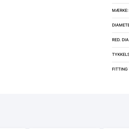
MÆRKE:
DIAMET
RED. DI
TYKKEL
FITTING