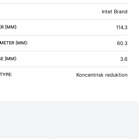
Intet Brand
ER [MM]
:
114.3
AMETER [MM]
:
60.3
SE [MM]
:
3.6
 TYPE
:
Koncentrisk reduktion