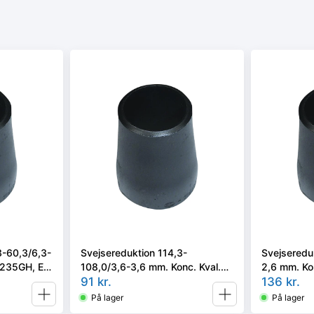
3-60,3/6,3-
Svejsereduktion 114,3-
Svejseredu
 P235GH, EN
108,0/3,6-3,6 mm. Konc. Kval.
2,6 mm. Ko
P235GH, EN 10253-2/rk2 type B
91
kr.
10253-2/rk
136
kr.
På lager
På lager