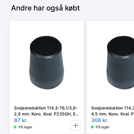
Andre har også købt
Svejsereduktion 114,3-76,1/3,6-
Svejsereduktion 114,
2,9 mm. Konc. Kval. P235GH, EN
4,5 mm. Konc. Kval.
10253-2/rk2 type B
87
kr.
10253-2 type B
308
kr.
På lager
På lager