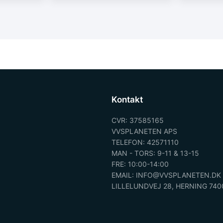
Kontakt
CVR: 37585165
VVSPLANETEN APS
TELEFON: 42571110
MAN - TORS: 9-11 & 13-15
FRE: 10:00-14:00
EMAIL: INFO@VVSPLANETEN.DK
LILLELUNDVEJ 28, HERNING 740