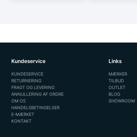
Kundeservice
Links
KUNDESERVICE
MÆRKER
RETURNERING
TILBUD
FRAGT OG LEVERING
OUTLET
ANNULLERING AF ORDRE
BLOG
OM OS
SHOWROOM
HANDELSBETINGELSER
E-MÆRKET
KONTAKT