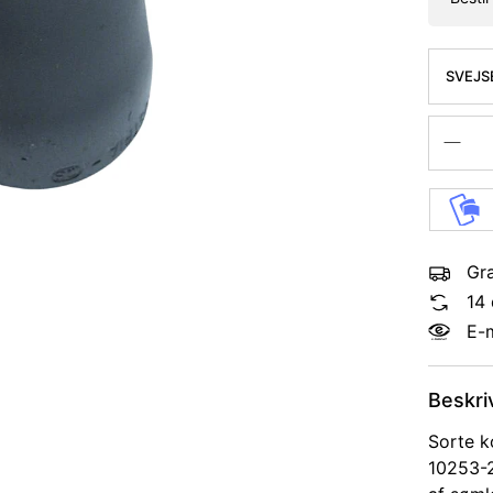
SVEJS
KONC.
Gra
14 
E-
Beskri
Sorte k
10253-2 