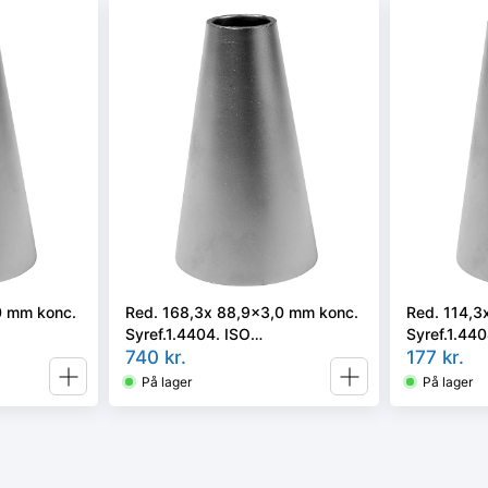
0 mm konc.
Red. 168,3x 88,9x3,0 mm konc.
Red. 114,3
Syref.1.4404. ISO
Syref.1.440
i vort valg
5251/EN10253-3 el. 4 i vort valg
740
kr.
5251/EN1025
177
kr.
På lager
På lager