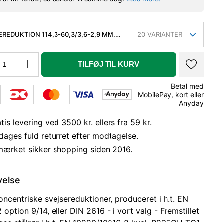
EREDUKTION 114,3-60,3/3,6-2,9 MM.
20
VARIANTER
 KVAL. P235GH, EN 10253-2/RK2 TYPE B
TILFØJ TIL KURV
Betal med
MobilePay, kort eller
Anyday
tis levering ved 3500 kr. ellers fra 59 kr.
dages fuld returret efter modtagelse.
mærket sikker shopping siden 2016.
velse
oncentriske svejsereduktioner, produceret i h.t. EN
option 9/14, eller DIN 2616 - i vort valg - Fremstillet