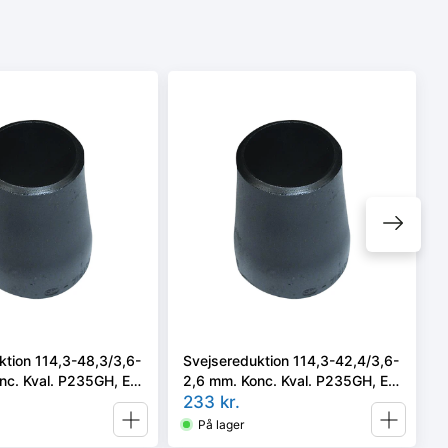
ktion 114,3-48,3/3,6-
Svejsereduktion 114,3-42,4/3,6-
nc. Kval. P235GH, EN
2,6 mm. Konc. Kval. P235GH, EN
2 type B
10253-2/rk2 type B
233
kr.
På lager