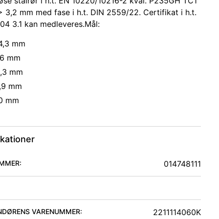
øse stålrør i h.t. EN 10220/10216-2 kval. P235GH TC1
> 3,2 mm med fase i h.t. DIN 2559/22. Certifikat i h.t.
04 3.1 kan medleveres.Mål:
14,3 mm
3,6 mm
0,3 mm
2,9 mm
00 mm
ikationer
MMER:
014748111
NDØRENS VARENUMMER:
2211114060K