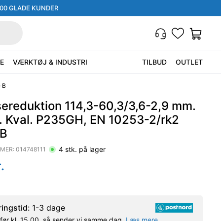
000 GLADE KUNDER
E
VÆRKTØJ & INDUSTRI
TILBUD
OUTLET
 B
sereduktion 114,3-60,3/3,6-2,9 mm.
. Kval. P235GH, EN 10253-2/rk2
 B
4
stk. på lager
MER:
014748111
.
ringstid:
1-3 dage
l før kl. 15.00, så sender vi samme dag.
Læs mere.