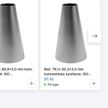
x 88,9x3,0 mm konc.
Red. 76,1x 60,3x3,0 mm
4. ISO
koncentriske syrefaste, ISO
3-3 el. 4 i vort valg
4404
91
kr.
På lager