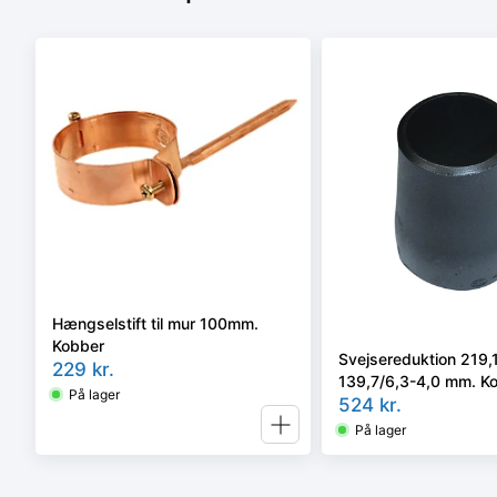
Hængselstift til mur 100mm.
Kobber
Svejsereduktion 219,
229
kr.
139,7/6,3-4,0 mm. Ko
På lager
Faset, Kval. P235GH
524
kr.
2/rk2 type B.
På lager