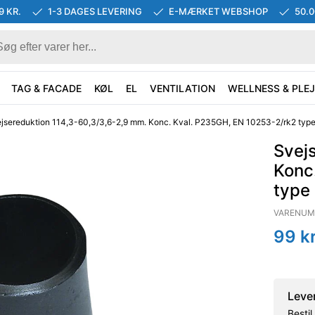
9 KR.
1-3 DAGES LEVERING
E-MÆRKET WEBSHOP
50.
TAG & FACADE
KØL
EL
VENTILATION
WELLNESS & PLEJ
jsereduktion 114,3-60,3/3,6-2,9 mm. Konc. Kval. P235GH, EN 10253-2/rk2 type
Svej
Konc
type
VARENUM
99
kr
Leve
Besti