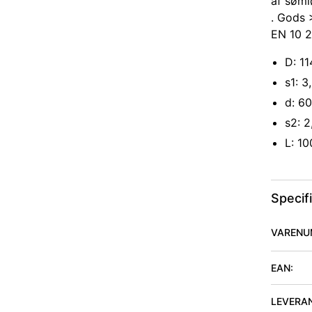
af søml
. Gods 
EN 10 2
D: 1
s1: 
d: 6
s2: 
L: 1
Specif
VARENU
EAN:
LEVERA