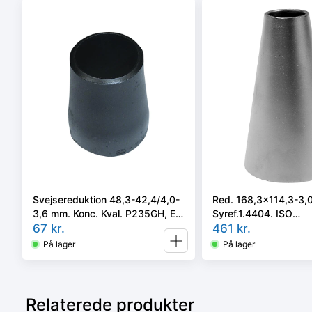
Svejsereduktion 48,3-42,4/4,0-
Red. 168,3x114,3-3,
3,6 mm. Konc. Kval. P235GH, EN
Syref.1.4404. ISO
10253-2 type B
67
kr.
5251/EN10253-3 el. 4 
461
kr.
På lager
På lager
Relaterede produkter