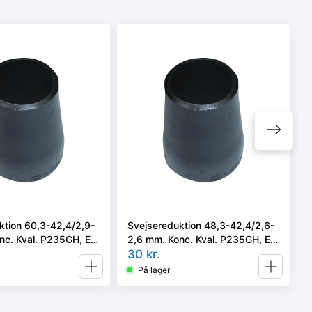
ktion 60,3-42,4/2,9-
Svejsereduktion 48,3-42,4/2,6-
nc. Kval. P235GH, EN
2,6 mm. Konc. Kval. P235GH, EN
2 type B
10253-2/rk2 type B
30
kr.
På lager