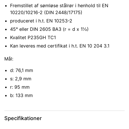
Fremstillet af sømløse stålrør i henhold til EN
10220/10216-2 (DIN 2448/17175)
produceret i h.t. EN 10253-2
45° eller DIN 2605 BA3 (r = d x 1½)
Kvalitet P235GH TC1
Kan leveres med certifikat i h.t. EN 10 204 3.1
Mål:
d: 76,1 mm
s: 2,9 mm
r: 95 mm
b: 133 mm
Specifikationer