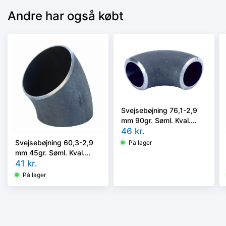
Andre har også købt
Svejsebøjning 76,1-2,9
mm 90gr. Søml. Kval.
P235GH, EN 10253-2
46
kr.
type A, 3D
Svejsebøjning 60,3-2,9
På lager
mm 45gr. Søml. Kval.
P235GH, EN 10253-2
41
kr.
type A, 3D
På lager