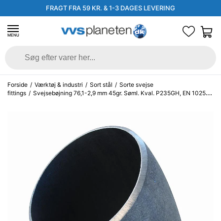
FRAGT FRA 59 KR. & 1-3 DAGES LEVERING
MENU
Forside
/
Værktøj & industri
/
Sort stål
/
Sorte svejse
fittings
/
Svejsebøjning 76,1-2,9 mm 45gr. Søml. Kval. P235GH, EN 10253-
2 type A, 3D