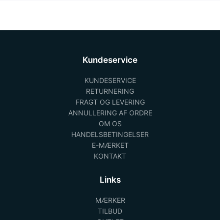
Kundeservice
KUNDESERVICE
RETURNERING
FRAGT OG LEVERING
ANNULLERING AF ORDRE
OM OS
HANDELSBETINGELSER
E-MÆRKET
KONTAKT
Links
MÆRKER
TILBUD