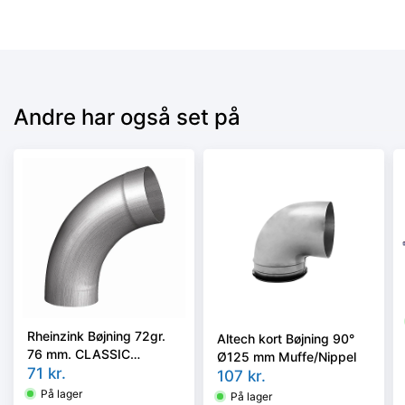
Andre har også set på
Rheinzink Bøjning 72gr.
Altech kort Bøjning 90°
76 mm. CLASSIC
Ø125 mm Muffe/Nippel
walzblank - Tages ikke
71
kr.
107
kr.
retur -
På lager
På lager