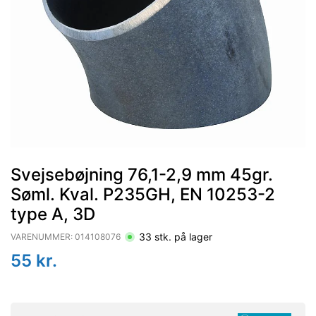
Svejsebøjning 76,1-2,9 mm 45gr.
Søml. Kval. P235GH, EN 10253-2
type A, 3D
33
stk. på lager
VARENUMMER:
014108076
55
kr.