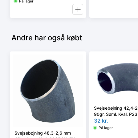
På lager
Andre har også købt
Svejsebøjning 42,4-
90gr. Søml. Kval. P2
10253-2 type A, 3D
32
kr.
På lager
Svejsebøjning 48,3-2,6 mm