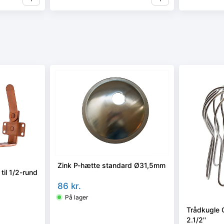
Zink P-hætte standard Ø31,5mm
 til 1/2-rund
86
kr.
På lager
Trådkugle 
2.1/2''