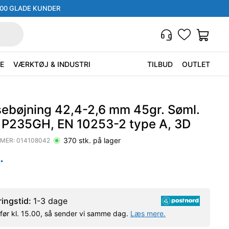
000 GLADE KUNDER
E
VÆRKTØJ & INDUSTRI
TILBUD
OUTLET
sebøjning 42,4-2,6 mm 45gr. Søml.
. P235GH, EN 10253-2 type A, 3D
370
stk. på lager
MER:
014108042
.
ringstid:
1-3 dage
l før kl. 15.00, så sender vi samme dag.
Læs mere.