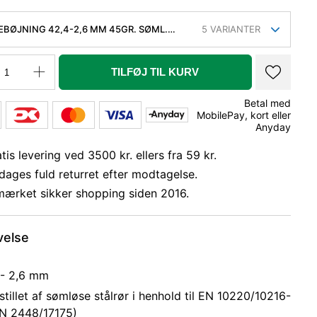
EBØJNING 42,4-2,6 MM 45GR. SØML.
5
VARIANTER
P235GH, EN 10253-2 TYPE A, 3D
TILFØJ TIL KURV
Betal med
MobilePay, kort eller
Anyday
tis levering ved 3500 kr. ellers fra 59 kr.
dages fuld returret efter modtagelse.
mærket sikker shopping siden 2016.
velse
 - 2,6 mm
tillet af sømløse stålrør i henhold til EN 10220/10216-
IN 2448/17175)