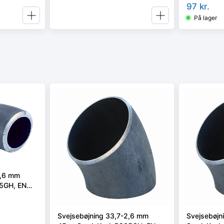
97
kr.
På lager
2,6 mm
35GH, EN
Svejsebøjning 33,7-2,6 mm
Svejsebøjn