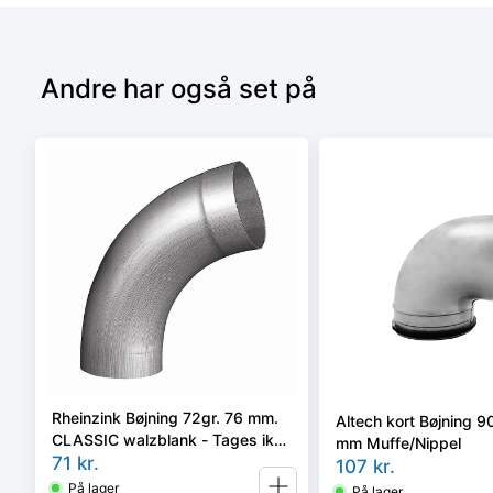
Andre har også set på
Rheinzink Bøjning 72gr. 76 mm.
Altech kort Bøjning 
CLASSIC walzblank - Tages ikke
mm Muffe/Nippel
retur -
71
kr.
107
kr.
På lager
På lager