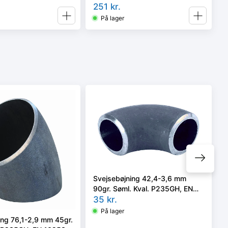
Inkl. samleled
251
kr.
På lager
Svejsebøjning 42,4-3,6 mm
90gr. Søml. Kval. P235GH, EN
10253-2 type A, 3D
35
kr.
På lager
ing 76,1-2,9 mm 45gr.