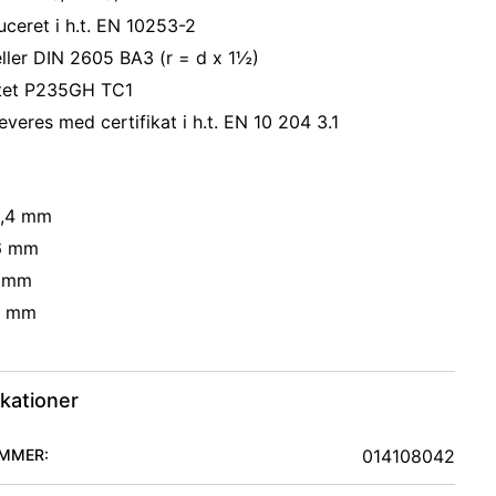
ceret i h.t. EN 10253-2
ller DIN 2605 BA3 (r = d x 1½)
itet P235GH TC1
everes med certifikat i h.t. EN 10 204 3.1
2,4 mm
,6 mm
8 mm
9 mm
ikationer
MMER:
014108042