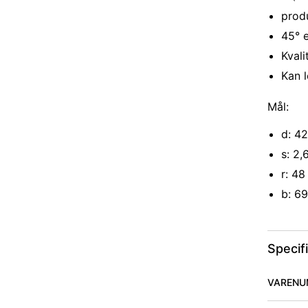
produ
45° e
Kval
Kan l
Mål:
d: 4
s: 2
r: 4
b: 6
Specif
VARENU