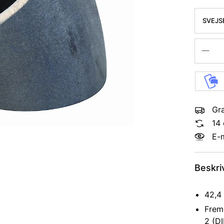
SVEJS
KVAL. 
Gra
14 
E-
Beskri
42,4
Frems
2 (D