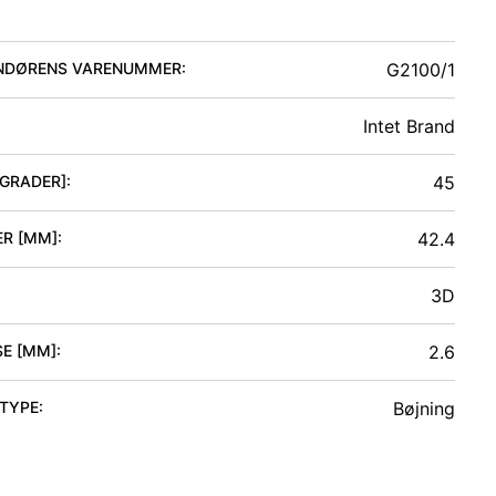
NDØRENS VARENUMMER:
G2100/1
Intet Brand
[GRADER]
:
45
ER [MM]
:
42.4
3D
SE [MM]
:
2.6
 TYPE
:
Bøjning