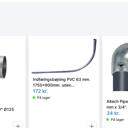
Indføringsbøjning PVC 63 mm.
1750x900mm. uden
overgangsnippel. For 32-40 mm.
172
kr.
PE-rør
På lager
Altech Pip
mm x 3/4''.
90° Ø125
Reol syste
34
kr.
På lager