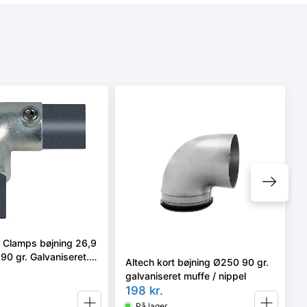
e Clamps bøjning 26,9
 90 gr. Galvaniseret.
Altech kort bøjning Ø250 90 gr.
m
galvaniseret muffe / nippel
198
kr.
På lager