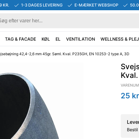
9 KR.
1-3 DAGES LEVERING
E-MÆRKET WEBSHOP
50.
TAG & FACADE
KØL
EL
VENTILATION
WELLNESS & PLEJ
jsebøjning 42,4-2,6 mm 45gr. Søml. Kval. P235GH, EN 10253-2 type A, 3D
Svej
Kval
VARENUM
25
kr
Leve
Besti