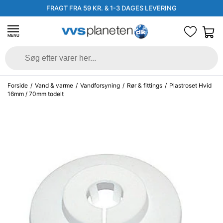
FRAGT FRA 59 KR. & 1-3 DAGES LEVERING
MENU
Forside
/
Vand & varme
/
Vandforsyning
/
Rør & fittings
/
Plastroset Hvid
16mm / 70mm todelt