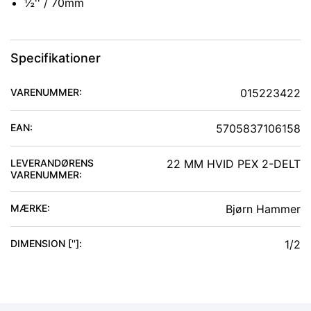
½'' / 70mm
Specifikationer
VARENUMMER:
015223422
EAN:
5705837106158
LEVERANDØRENS
22 MM HVID PEX 2-DELT
VARENUMMER:
MÆRKE:
Bjørn Hammer
DIMENSION ['']
:
1/2