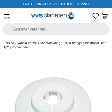
FRAGT FRA 59 KR. & 1-3 DAGES LEVERING
MENU
Forside
/
Vand & varme
/
Vandforsyning
/
Rør & fittings
/
Plastroset Hvid
1/2'' / 70mm todelt