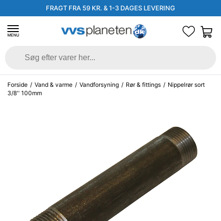
FRAGT FRA 59 KR. & 1-3 DAGES LEVERING
MENU
Forside
/
Vand & varme
/
Vandforsyning
/
Rør & fittings
/
Nippelrør sort
3/8'' 100mm