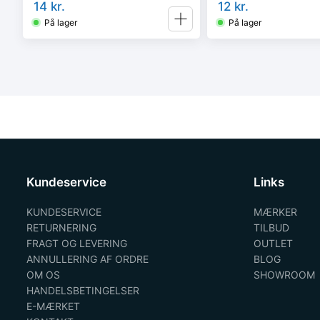
14
kr.
12
kr.
På lager
På lager
Kundeservice
Links
KUNDESERVICE
MÆRKER
RETURNERING
TILBUD
FRAGT OG LEVERING
OUTLET
ANNULLERING AF ORDRE
BLOG
OM OS
SHOWROOM
HANDELSBETINGELSER
E-MÆRKET