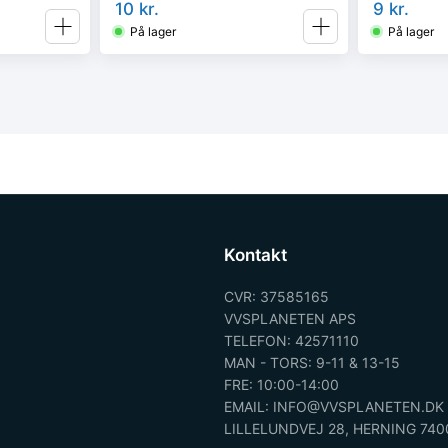
10
kr.
9
kr.
På lager
På lager
Kontakt
CVR: 37585165
VVSPLANETEN APS
TELEFON: 42571110
MAN - TORS: 9-11 & 13-15
FRE: 10:00-14:00
EMAIL: INFO@VVSPLANETEN.DK
LILLELUNDVEJ 28, HERNING 740