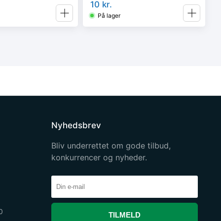
10
kr.
På lager
Nyhedsbrev
Bliv underrettet om gode tilbud,
konkurrencer og nyheder.
0
TILMELD