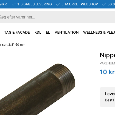
9 KR.
1-3 DAGES LEVERING
E-MÆRKET WEBSHOP
50.
TAG & FACADE
KØL
EL
VENTILATION
WELLNESS & PLEJ
r sort 3/8'' 60 mm
Nippe
VARENUM
10
kr
Leve
Besti