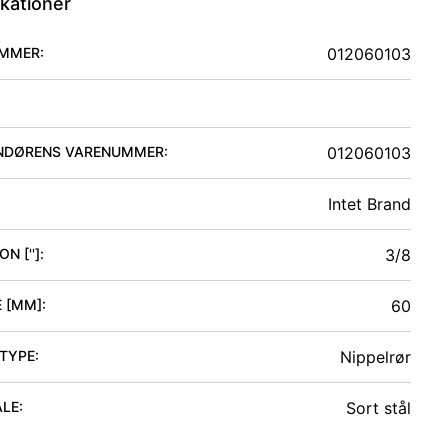
ikationer
MMER:
012060103
NDØRENS VARENUMMER:
012060103
Intet Brand
N ['']
:
3/8
 [MM]
:
60
 TYPE
:
Nippelrør
ALE
:
Sort stål