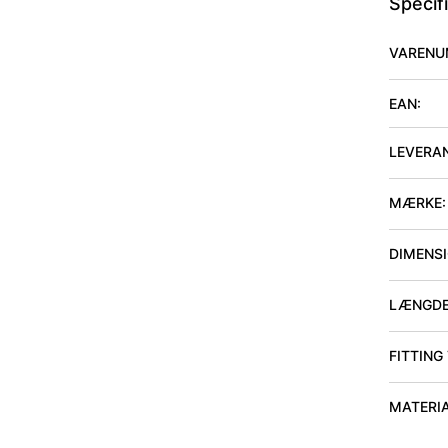
Specif
VARENU
EAN:
LEVERA
MÆRKE:
DIMENSIO
LÆNGDE
FITTING
MATERI