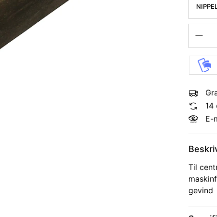
NIPPEL
Gra
14 
E-
Beskri
Til cent
maskinf
gevind