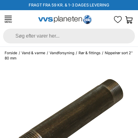
FRAGT FRA 59 KR. & 1-3 DAGES LEVERING
MENU
Forside
/
Vand & varme
/
Vandforsyning
/
Rør & fittings
/
Nippelrør sort 2''
80 mm