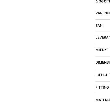
Specif
VARENU
EAN:
LEVERA
MÆRKE:
DIMENSIO
LÆNGDE
FITTING
MATERI