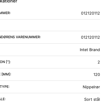
ikationer
MMER:
012120112
NDØRENS VARENUMMER:
012120112
Intet Brand
N ['']
:
2
 [MM]
:
120
 TYPE
:
Nippelrør
ALE
:
Sort stål