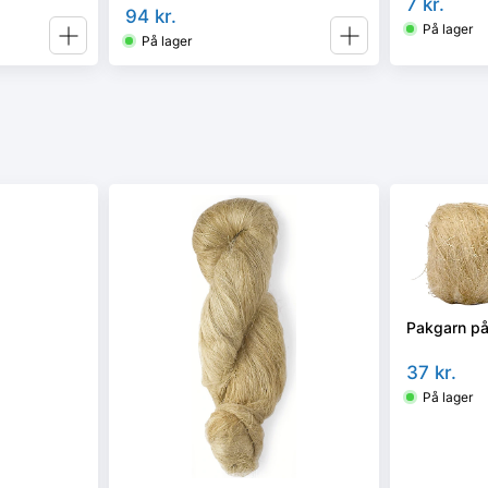
7
kr.
94
kr.
På lager
På lager
Pakgarn på
37
kr.
På lager