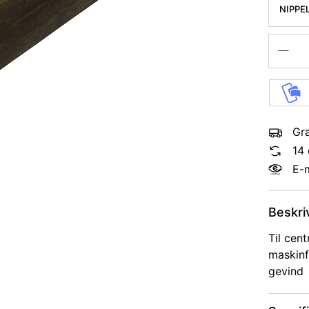
NIPPEL
Gra
14 
E-
Beskri
Til cent
maskinf
gevind