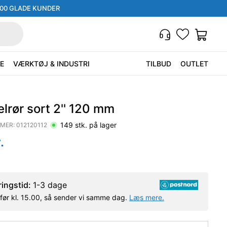
000 GLADE KUNDER
E
VÆRKTØJ & INDUSTRI
TILBUD
OUTLET
lrør sort 2'' 120 mm
149
stk. på lager
MER:
012120112
.
ringstid:
1-3 dage
l før kl. 15.00, så sender vi samme dag.
Læs mere.