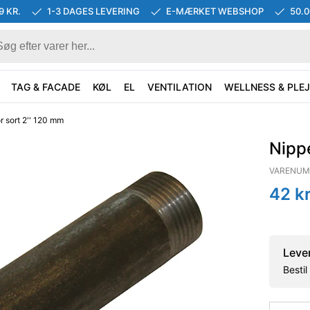
9 KR.
1-3 DAGES LEVERING
E-MÆRKET WEBSHOP
50.
TAG & FACADE
KØL
EL
VENTILATION
WELLNESS & PLEJ
r sort 2'' 120 mm
Nippe
VARENUM
42
kr
Leve
Besti