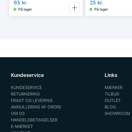
65
kr.
25
kr.
På lager
På lager
Kundeservice
Links
KUNDESERVICE
MÆRKER
RETURNERING
TILBUD
FRAGT OG LEVERING
OUTLET
ANNULLERING AF ORDRE
BLOG
OM OS
SHOWROOM
HANDELSBETINGELSER
E-MÆRKET