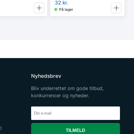
32
kr.
På lager
Nyhedsbrev
Bliv underrettet om gode tilbud,
konkurrencer og nyheder.
0
TILMELD