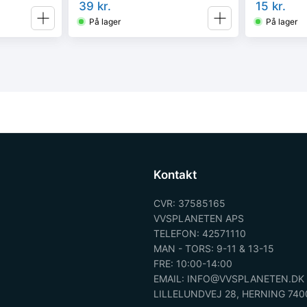
39
kr.
15
kr.
På lager
På lager
Kontakt
CVR: 37585165
VVSPLANETEN APS
TELEFON: 42571110
MAN - TORS: 9-11 & 13-15
FRE: 10:00-14:00
EMAIL: INFO@VVSPLANETEN.DK
LILLELUNDVEJ 28, HERNING 740