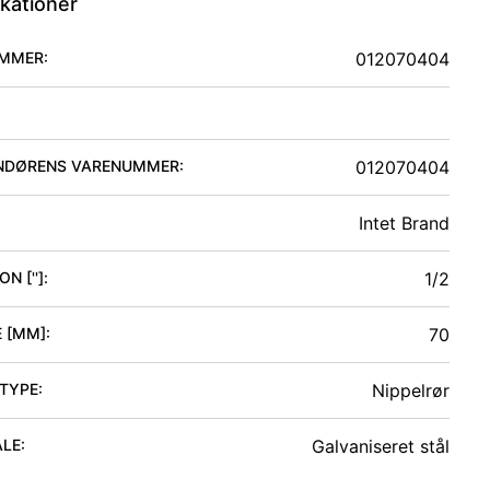
ikationer
MMER:
012070404
NDØRENS VARENUMMER:
012070404
Intet Brand
N ['']
:
1/2
 [MM]
:
70
 TYPE
:
Nippelrør
ALE
:
Galvaniseret stål