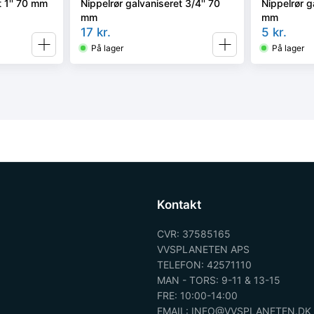
t 1'' 70 mm
Nippelrør galvaniseret 3/4'' 70
Nippelrør g
mm
mm
17
kr.
5
kr.
På lager
På lager
Kontakt
CVR: 37585165
VVSPLANETEN APS
TELEFON: 42571110
MAN - TORS: 9-11 & 13-15
FRE: 10:00-14:00
EMAIL: INFO@VVSPLANETEN.DK