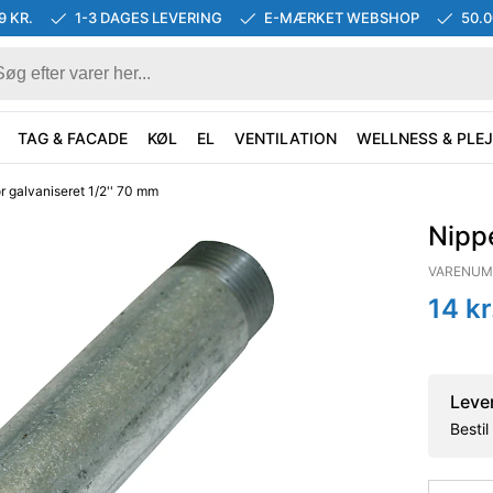
9 KR.
1-3 DAGES LEVERING
E-MÆRKET WEBSHOP
50.
TAG & FACADE
KØL
EL
VENTILATION
WELLNESS & PLEJ
r galvaniseret 1/2'' 70 mm
Nippe
VARENUM
14
kr
Leve
Besti