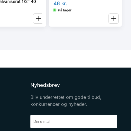
alvaniseret 1/2'' 40
46
kr.
På lager
Nyhedsbrev
Bliv underrettet om gode tilbud,
konkurrencer og nyheder.