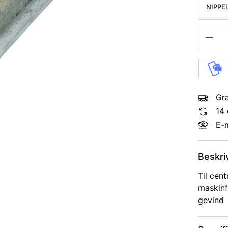
NIPPE
Gra
14 
E-
Beskri
Til cent
maskinf
gevind