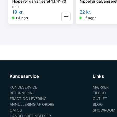
Nippelrør galvaniseret 1.1/4'' 70
Nippelrør galvanisere
mm
19
kr.
22
kr.
På lager
På lager
Kundeservice
Links
KUNDESERVICE
MÆRKER
RETURNERING
TILBUD
FRAGT OG LEVERING
OUTLET
ANNULLERING AF ORDRE
BLOG
OM OS
SHOWROOM
HANDELSBETINGELSER