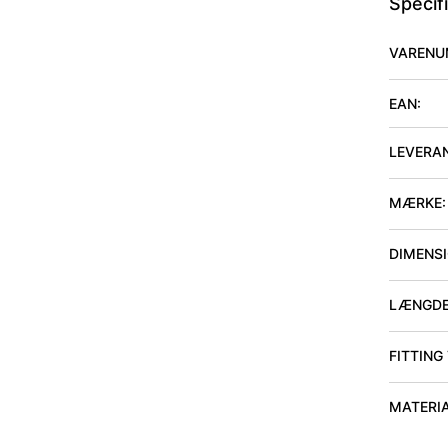
Specif
VARENU
EAN:
LEVERA
MÆRKE:
DIMENSIO
LÆNGDE
FITTING
MATERI