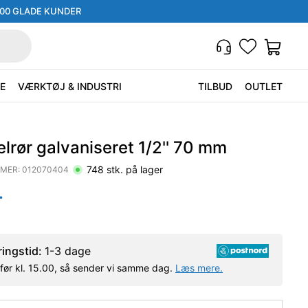
000 GLADE KUNDER
E
VÆRKTØJ & INDUSTRI
TILBUD
OUTLET
lrør galvaniseret 1/2'' 70 mm
748
stk. på lager
MER:
012070404
.
ringstid:
1-3 dage
l før kl. 15.00, så sender vi samme dag.
Læs mere.