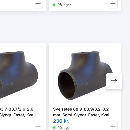
På lager
33,7-33,7/2,6-2,6
Svejsetee 88,9-88,9/3,2-3,2
lyngr. Faset, Kval.
mm. Søml. Slyngr. Faset, Kval.
N 10253-2/rk2 type
P235GH, EN 10253-2/rk2 type
230
kr.
A.
På lager