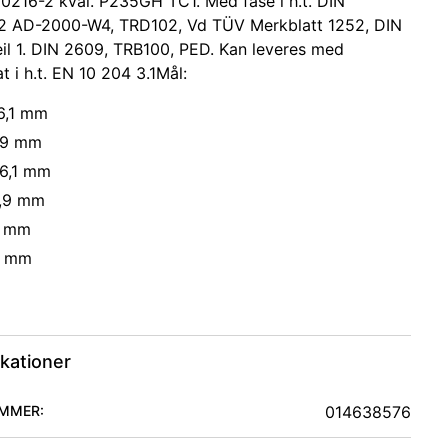
0216-2 kval. P235GH TC1. Med fase i h.t. DIN
2 AD-2000-W4, TRD102, Vd TÜV Merkblatt 1252, DIN
il 1. DIN 2609, TRB100, PED. Kan leveres med
at i h.t. EN 10 204 3.1Mål:
76,1 mm
2,9 mm
76,1 mm
2,9 mm
6 mm
6 mm
ikationer
MMER:
014638576