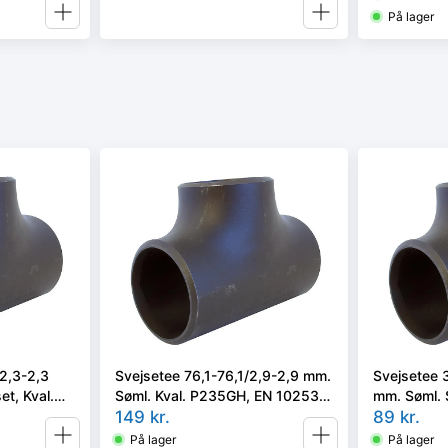
På lager
2,3-2,3
Svejsetee 76,1-76,1/2,9-2,9 mm.
Svejsetee 
et, Kval.
Søml. Kval. P235GH, EN 10253-
mm. Søml. S
/rk2 type
2/rk2 type A.
149
kr.
P235GH, E
89
kr.
A.
På lager
På lager