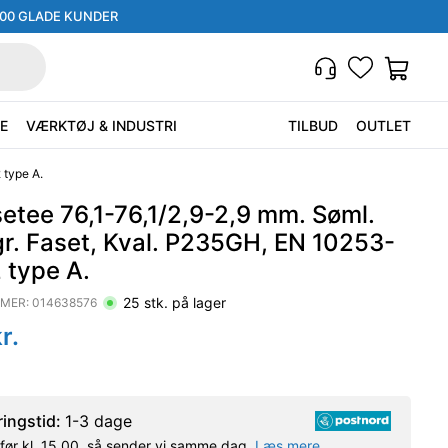
000 GLADE KUNDER
E
VÆRKTØJ & INDUSTRI
TILBUD
OUTLET
 type A.
etee 76,1-76,1/2,9-2,9 mm. Søml.
gr. Faset, Kval. P235GH, EN 10253-
 type A.
25
stk. på lager
MER:
014638576
r.
ringstid:
1-3 dage
l før kl. 15.00, så sender vi samme dag.
Læs mere.