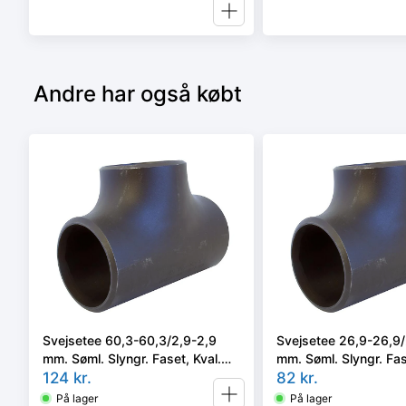
Andre har også købt
Svejsetee 60,3-60,3/2,9-2,9
Svejsetee 26,9-26,9/
mm. Søml. Slyngr. Faset, Kval.
mm. Søml. Slyngr. Fas
P235GH, EN 10253-2/rk2 type
124
kr.
P235GH, EN 10253-2
82
kr.
A.
A.
På lager
På lager