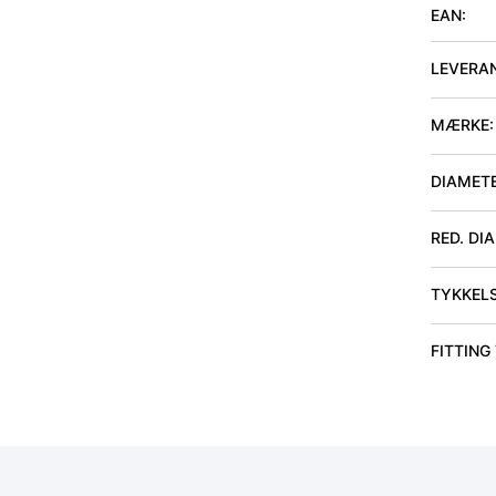
EAN:
LEVERA
MÆRKE:
DIAMET
RED. DI
TYKKEL
FITTING