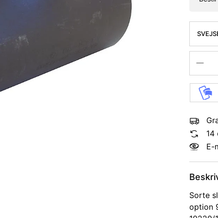
SVEJSE
SLYNGR
TYPE A
Gra
14 
E-
Beskri
Sorte s
option 9