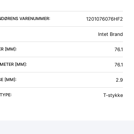
NDØRENS VARENUMMER:
1201076076HF2
Intet Brand
ER [MM]
:
76.1
AMETER [MM]
:
76.1
SE [MM]
:
2.9
 TYPE
:
T-stykke