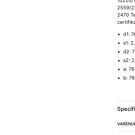
10220/1
2559/2
2470 Te
certifik
d1: 
s1: 
d2: 
s2: 
a: 7
b: 7
Specif
VARENU