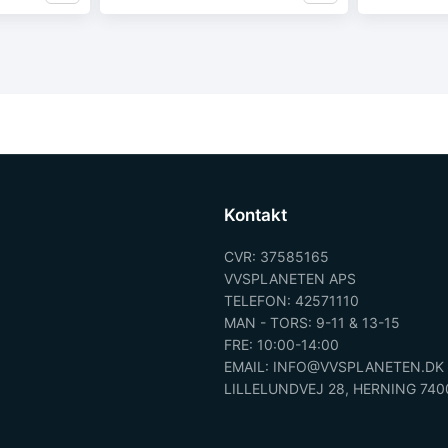
Kontakt
CVR: 37585165
VVSPLANETEN APS
TELEFON: 42571110
MAN - TORS: 9-11 & 13-15
FRE: 10:00-14:00
EMAIL: INFO@VVSPLANETEN.DK
LILLELUNDVEJ 28, HERNING 740