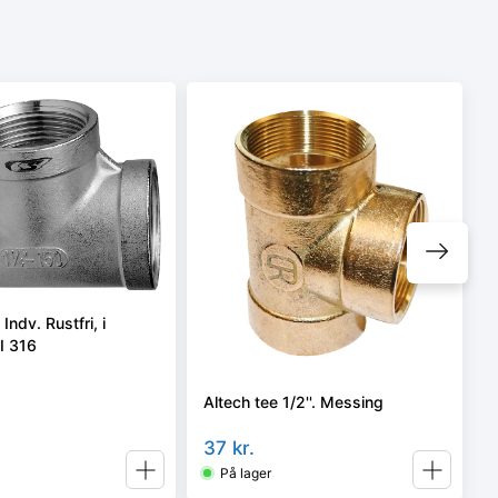
Indv. Rustfri, i
SI 316
Altech tee 1/2''. Messing
37
kr.
På lager