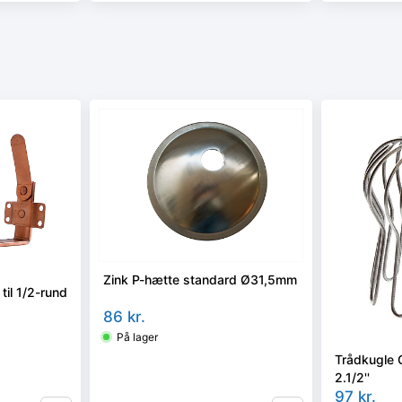
Zink P-hætte standard Ø31,5mm
 til 1/2-rund
86
kr.
På lager
Trådkugle 
2.1/2''
97
kr.