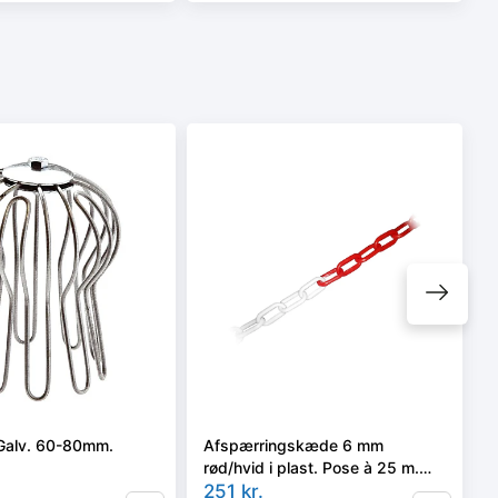
Galv. 60-80mm.
Afspærringskæde 6 mm
rød/hvid i plast. Pose à 25 m.
Inkl. samleled
251
kr.