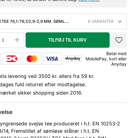
TEE 76,1-76,1/2,9-2,9 MM. SØML.
8
VARIANTER
. FASET, KVAL. P235GH, EN 10253-2/RK2
.
TILFØJ TIL KURV
Betal med
MobilePay, kort eller
Anyday
tis levering ved 3500 kr. ellers fra 59 kr.
dages fuld returret efter modtagelse.
mærket sikker shopping siden 2016.
velse
lyngrensede svejse tee produceret i h.t. EN 10253-2
/14, Fremstillet af sømløse stålrør i h.t. EN