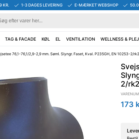
9 KR.
1-3 DAGES LEVERING
E-MÆRKET WEBSHOP
50.
TAG & FACADE
KØL
EL
VENTILATION
WELLNESS & PLEJ
jsetee 76,1-76,1/2,9-2,9 mm. Søml. Slyngr. Faset, Kval. P235GH, EN 10253-2/rk2
Svejs
Slyn
2/rk2
VARENUM
173
k
Leve
Besti