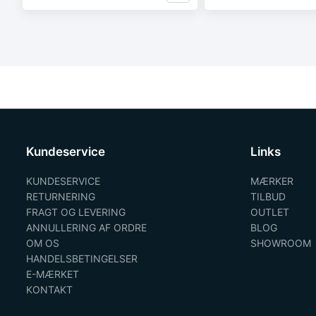
Kundeservice
Links
KUNDESERVICE
MÆRKER
RETURNERING
TILBUD
FRAGT OG LEVERING
OUTLET
ANNULLERING AF ORDRE
BLOG
OM OS
SHOWROOM
HANDELSBETINGELSER
E-MÆRKET
KONTAKT