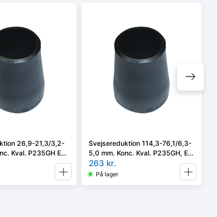
ktion 26,9-21,3/3,2-
Svejsereduktion 114,3-76,1/6,3-
nc. Kval. P235GH EN
5,0 mm. Konc. Kval. P235GH, EN
4, type B.
10253-2 type B
263
kr.
På lager