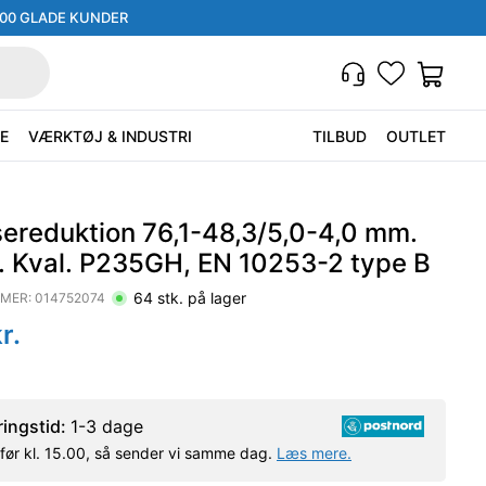
000 GLADE KUNDER
E
VÆRKTØJ & INDUSTRI
TILBUD
OUTLET
sereduktion 76,1-48,3/5,0-4,0 mm.
. Kval. P235GH, EN 10253-2 type B
64
stk. på lager
MER:
014752074
r.
ringstid:
1-3 dage
l før kl. 15.00, så sender vi samme dag.
Læs mere.