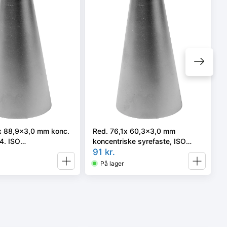
x 88,9x3,0 mm konc.
Red. 76,1x 60,3x3,0 mm
4. ISO
koncentriske syrefaste, ISO
3-3 el. 4 i vort valg
4404
91
kr.
På lager