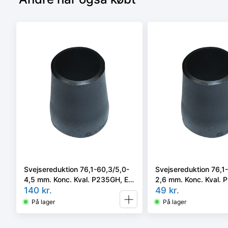
Svejsereduktion 76,1-60,3/5,0-
Svejsereduktion 76,1
4,5 mm. Konc. Kval. P235GH, EN
2,6 mm. Konc. Kval.
10253-2 type B
140
kr.
10253-2/rk2 type B
49
kr.
På lager
På lager