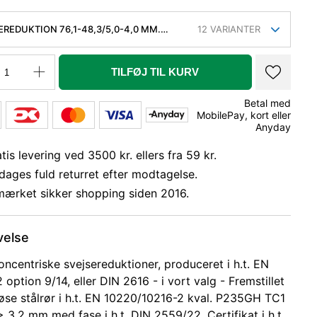
EREDUKTION 76,1-48,3/5,0-4,0 MM.
12
VARIANTER
 KVAL. P235GH, EN 10253-2 TYPE B
TILFØJ TIL KURV
Betal med
MobilePay, kort eller
Anyday
tis levering ved 3500 kr. ellers fra 59 kr.
dages fuld returret efter modtagelse.
mærket sikker shopping siden 2016.
velse
oncentriske svejsereduktioner, produceret i h.t. EN
option 9/14, eller DIN 2616 - i vort valg - Fremstillet
øse stålrør i h.t. EN 10220/10216-2 kval. P235GH TC1
> 3,2 mm med fase i h.t. DIN 2559/22. Certifikat i h.t.