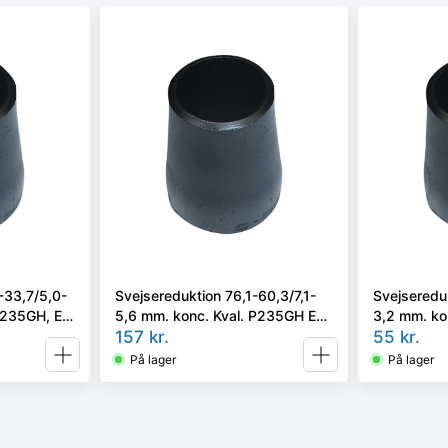
-33,7/5,0-
Svejsereduktion 76,1-60,3/7,1-
Svejseredu
 P235GH, EN
5,6 mm. konc. Kval. P235GH EN
3,2 mm. ko
10253-2/rk5, type B
157
kr.
10253-2/rk
55
kr.
På lager
På lager