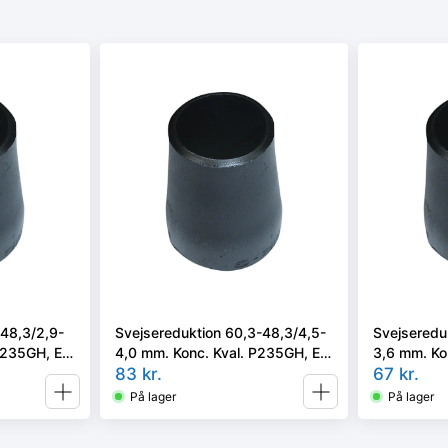
-48,3/2,9-
Svejsereduktion 60,3-48,3/4,5-
Svejseredu
 P235GH, EN
4,0 mm. Konc. Kval. P235GH, EN
3,6 mm. Ko
10253-2 type B
83
kr.
10253-2 ty
67
kr.
På lager
På lager