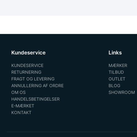
Kundeservice
Links
KUNDESERVICE
MÆRKER
RETURNERING
TILBUD
FRAGT OG LEVERING
OUTLET
ANNULLERING AF ORDRE
BLOG
OM OS
SHOWROOM
HANDELSBETINGELSER
E-MÆRKET
KONTAKT