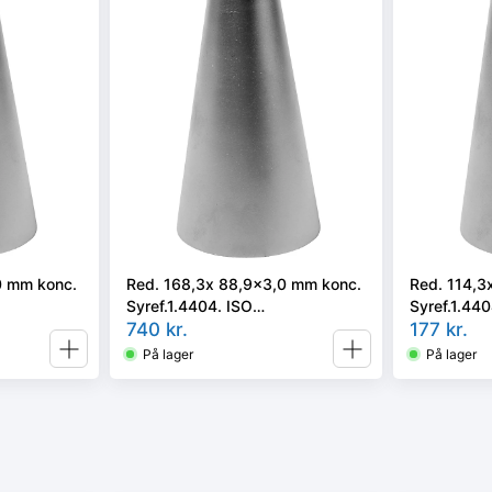
0 mm konc.
Red. 168,3x 88,9x3,0 mm konc.
Red. 114,3
Syref.1.4404. ISO
Syref.1.440
i vort valg
5251/EN10253-3 el. 4 i vort valg
740
kr.
5251/EN1025
177
kr.
På lager
På lager