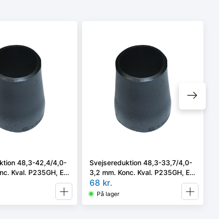
ktion 48,3-42,4/4,0-
Svejsereduktion 48,3-33,7/4,0-
nc. Kval. P235GH, EN
3,2 mm. Konc. Kval. P235GH, EN
pe B
10253-2 type B
68
kr.
På lager