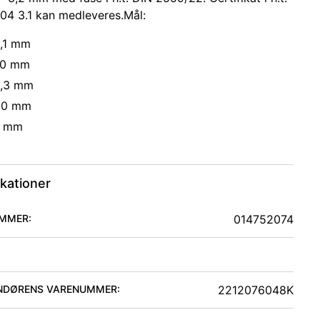
04 3.1 kan medleveres.Mål:
6,1 mm
5,0 mm
8,3 mm
4,0 mm
0 mm
ikationer
MMER:
014752074
NDØRENS VARENUMMER:
2212076048K