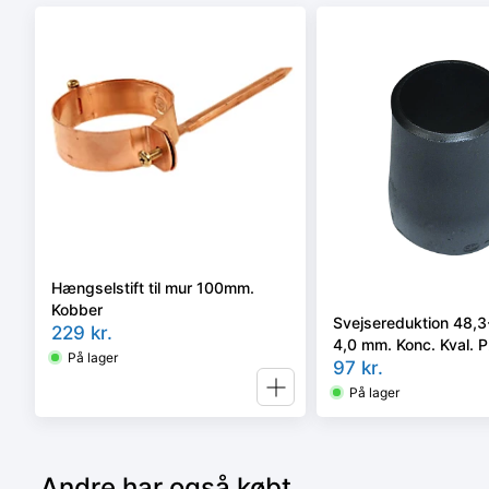
Hængselstift til mur 100mm.
Kobber
Svejsereduktion 48,3
229
kr.
4,0 mm. Konc. Kval.
På lager
10253-2 type B
97
kr.
På lager
Andre har også købt