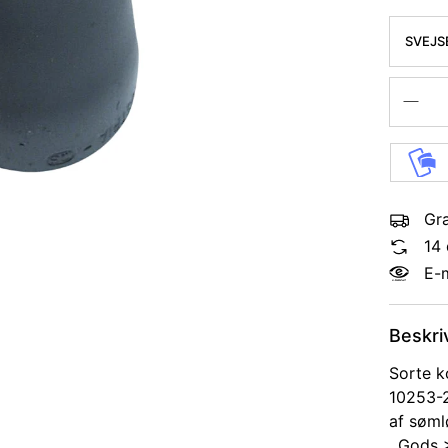
SVEJS
KONC.
Gra
14 
E-
Beskri
Sorte k
10253-2 
af søml
. Gods 