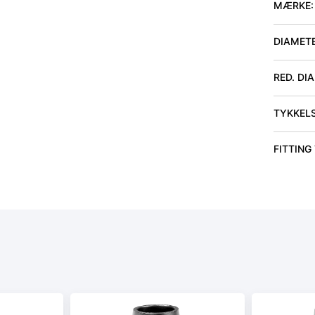
MÆRKE:
DIAMET
RED. DI
TYKKEL
FITTING