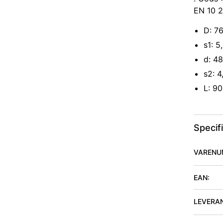
EN 10 2
D: 7
s1: 
d: 4
s2: 
L: 9
Specif
VARENU
EAN:
LEVERA