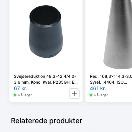
Svejsereduktion 48,3-42,4/4,0-
Red. 168,3x114,3-3,
3,6 mm. Konc. Kval. P235GH, EN
Syref.1.4404. ISO
10253-2 type B
67
kr.
5251/EN10253-3 el. 4 
461
kr.
På lager
På lager
Relaterede produkter