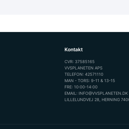
Kontakt
CVR: 37585165
VVSPLANETEN APS
TELEFON: 42571110
MAN - TORS: 9-11 & 13-15
FRE: 10:00-14:00
EMAIL: INFO@VVSPLANETEN.DK
LILLELUNDVEJ 28, HERNING 740