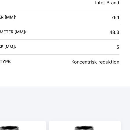
Intet Brand
ER [MM]
:
76.1
AMETER [MM]
:
48.3
SE [MM]
:
5
 TYPE
:
Koncentrisk reduktion