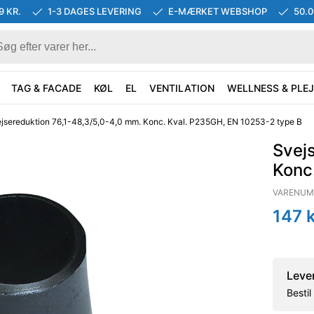
9 KR.
1-3 DAGES LEVERING
E-MÆRKET WEBSHOP
50.
TAG & FACADE
KØL
EL
VENTILATION
WELLNESS & PLEJ
jsereduktion 76,1-48,3/5,0-4,0 mm. Konc. Kval. P235GH, EN 10253-2 type B
Svej
Konc
VARENUM
147
k
Leve
Besti