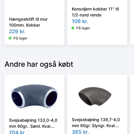
Konsoljern kobber 11'' til
1/2-rund rende
Hængselstift til mur
106
kr.
100mm. Kobber
På lager
229
kr.
På lager
Andre har også købt
Svejsebøjning 139,7-4,0
Svejsebøjning 133,0-4,0
mm 90gr. Slyngr. Kval.
mm 90gr.. Søml. Kval.
P235GH, EN 10253-2,
365
kr.
S235, EN 10253-1
204
kr.