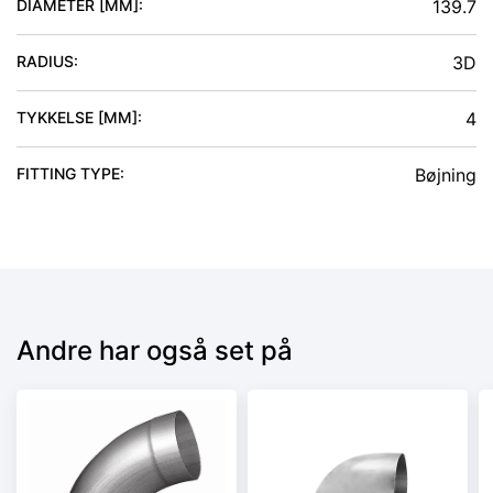
DIAMETER [MM]
:
139.7
RADIUS
:
3D
TYKKELSE [MM]
:
4
FITTING TYPE
:
Bøjning
Andre har også set på