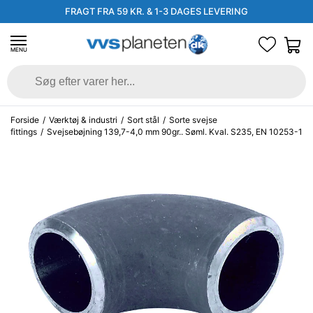
FRAGT FRA 59 KR. & 1-3 DAGES LEVERING
MENU
Forside
/
Værktøj & industri
/
Sort stål
/
Sorte svejse
fittings
/
Svejsebøjning 139,7-4,0 mm 90gr.. Søml. Kval. S235, EN 10253-1