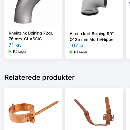
Rheinzink Bøjning 72gr.
Altech kort Bøjning 90°
76 mm. CLASSIC
Ø125 mm Muffe/Nippel
walzblank - Tages ikke
71
kr.
107
kr.
retur -
På lager
På lager
Relaterede produkter