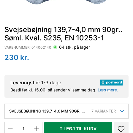
Svejsebøjning 139,7-4,0 mm 90gr..
Søml. Kval. S235, EN 10253-1
64
stk. på lager
VARENUMMER:
014002140
230
kr.
Leveringstid:
1-3 dage
Bestil før kl. 15.00, så sender vi samme dag.
Læs mere.
SVEJSEBØJNING 139,7-4,0 MM 90GR..
7
VARIANTER
SØML. KVAL. S235, EN 10253-1
TILFØJ TIL KURV