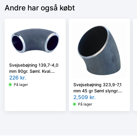
Andre har også købt
Svejsebøjning 139,7-4,0
mm 90gr. Søml. Kval.
P235GH, EN 10253-2
226
kr.
type A, 3D
Svejsebøjning 323,9-7,1
På lager
mm 45 gr Søml slyngr.
fasede kval EN10253-2,
2,509
kr.
Type A, P235GH, 3D
På lager