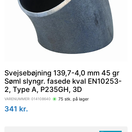
Svejsebøjning 139,7-4,0 mm 45 gr
Søml slyngr. fasede kval EN10253-
2, Type A, P235GH, 3D
75
stk. på lager
VARENUMMER:
014108640
341
kr.