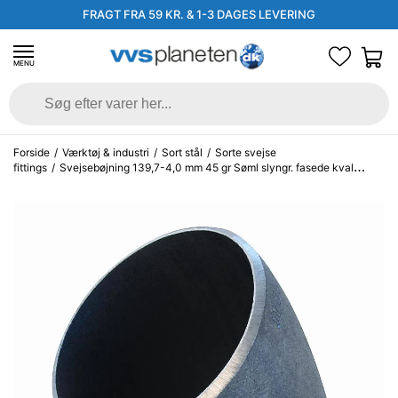
FRAGT FRA 59 KR. & 1-3 DAGES LEVERING
MENU
Forside
/
Værktøj & industri
/
Sort stål
/
Sorte svejse
fittings
/
Svejsebøjning 139,7-4,0 mm 45 gr Søml slyngr. fasede kval
EN10253-2, Type A, P235GH, 3D