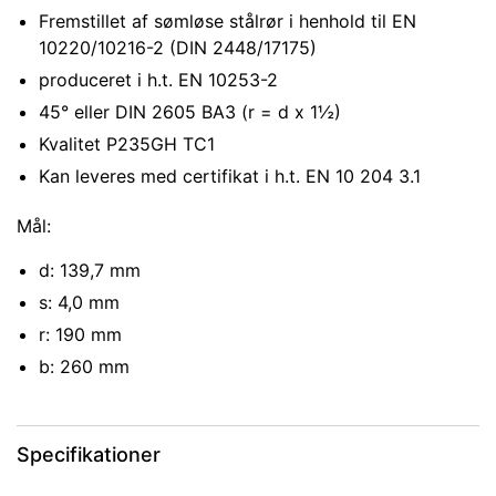
Fremstillet af sømløse stålrør i henhold til EN
10220/10216-2 (DIN 2448/17175)
produceret i h.t. EN 10253-2
45° eller DIN 2605 BA3 (r = d x 1½)
Kvalitet P235GH TC1
Kan leveres med certifikat i h.t. EN 10 204 3.1
Mål:
d: 139,7 mm
s: 4,0 mm
r: 190 mm
b: 260 mm
Specifikationer