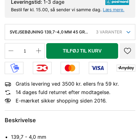
Leveringstid:
1-3 dage
Bestil før kl. 15.00, så sender vi samme dag.
Læs mere.
SVEJSEBØJNING 139,7-4,0 MM 45 GR
3
VARIANTER
SØML SLYNGR. FASEDE KVAL EN10253-2,
TYPE A, P235GH, 3D
TILFØJ TIL KURV
Gratis levering ved 3500 kr. ellers fra 59 kr.
14 dages fuld returret efter modtagelse.
E-mærket sikker shopping siden 2016.
Beskrivelse
139,7 - 4,0 mm