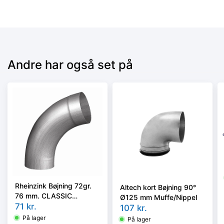
Andre har også set på
Rheinzink Bøjning 72gr.
Altech kort Bøjning 90°
76 mm. CLASSIC
Ø125 mm Muffe/Nippel
walzblank - Tages ikke
71
kr.
107
kr.
retur -
På lager
På lager