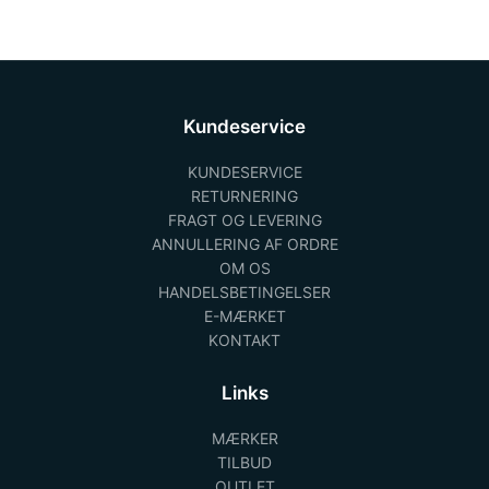
Kundeservice
KUNDESERVICE
RETURNERING
FRAGT OG LEVERING
ANNULLERING AF ORDRE
OM OS
HANDELSBETINGELSER
E-MÆRKET
KONTAKT
Links
MÆRKER
TILBUD
OUTLET