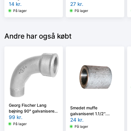
14
kr.
27
kr.
På lager
På lager
Andre har også købt
Georg Fischer Lang
Smedet muffe
bøjning 90° galvaniseret
galvaniseret 1.1/2''.
1'' muffe-nippel
99
kr.
Længde 48 mm, dia.
24
kr.
På lager
54,5 mm
På lager