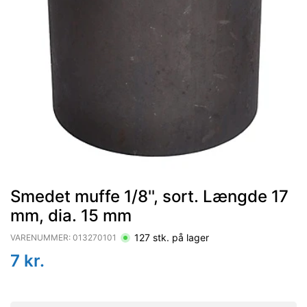
Smedet muffe 1/8'', sort. Længde 17
mm, dia. 15 mm
127
stk. på lager
VARENUMMER:
013270101
7
kr.