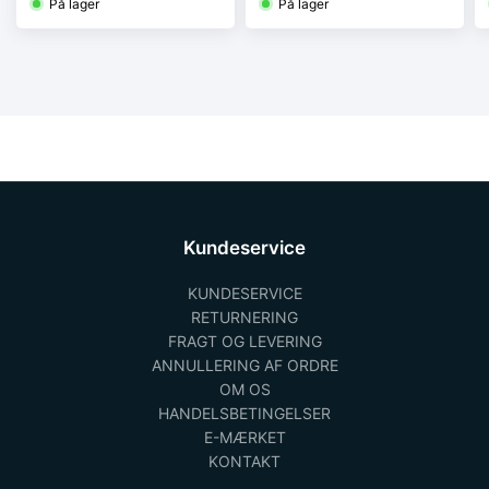
På lager
På lager
Kundeservice
KUNDESERVICE
RETURNERING
FRAGT OG LEVERING
ANNULLERING AF ORDRE
OM OS
HANDELSBETINGELSER
E-MÆRKET
KONTAKT