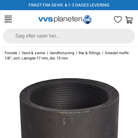
FRAGT FRA 59 KR. & 1-3 DAGES LEVERING
MENU
Forside
/
Vand & varme
/
Vandforsyning
/
Rør & fittings
/
Smedet muffe
1/8'', sort. Længde 17 mm, dia. 15 mm