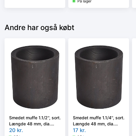
På lager
Andre har også købt
Smedet muffe 1.1/2'', sort.
Smedet muffe 1.1/4'', sort.
Længde 48 mm, dia.
Længde 48 mm, dia.
54,5 mm
20
kr.
48,3 mm
17
kr.