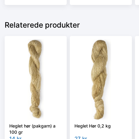
Relaterede produkter
Heglet hør (pakgarn) a
Heglet Hør 0,2 kg
100 gr
14
kr.
27
kr.