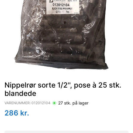
Nippelrør sorte 1/2'', pose à 25 stk.
blandede
27
stk. på lager
VARENUMMER:
012012104
286
kr.