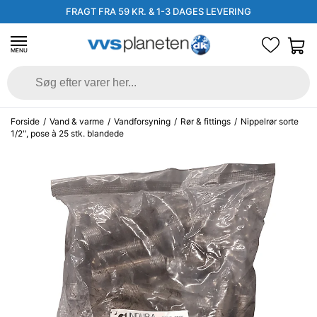
FRAGT FRA 59 KR. & 1-3 DAGES LEVERING
MENU
Forside
/
Vand & varme
/
Vandforsyning
/
Rør & fittings
/
Nippelrør sorte
1/2'', pose à 25 stk. blandede