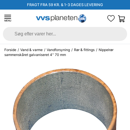
FRAGT FRA 59 KR. & 1-3 DAGES LEVERING
MENU
Forside
/
Vand & varme
/
Vandforsyning
/
Rør & fittings
/
Nippelrør
sammenskåret galvaniseret 4'' 70 mm