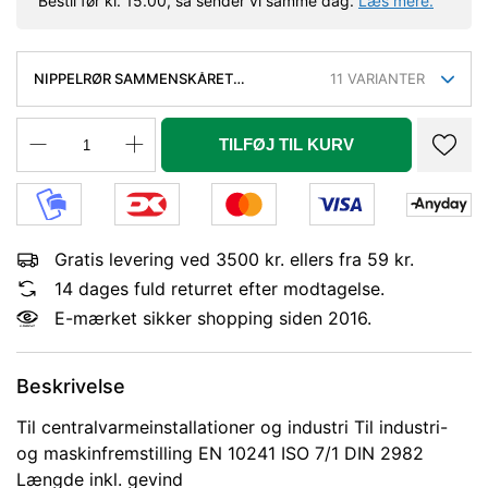
Bestil før kl. 15.00, så sender vi samme dag.
Læs mere.
NIPPELRØR SAMMENSKÅRET
11
VARIANTER
GALVANISERET 4'' 70 MM
TILFØJ TIL KURV
Gratis levering ved 3500 kr. ellers fra 59 kr.
14 dages fuld returret efter modtagelse.
E-mærket sikker shopping siden 2016.
Beskrivelse
Til centralvarmeinstallationer og industri Til industri-
og maskinfremstilling EN 10241 ISO 7/1 DIN 2982
Længde inkl. gevind