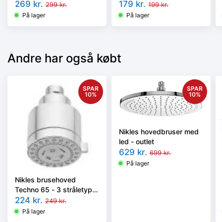
269
kr.
179
kr.
299
kr.
199
kr.
På lager
På lager
Andre har også købt
SPAR
SPAR
10
%
10
%
Nikles hovedbruser med
led - outlet
629
kr.
699
kr.
På lager
Nikles brusehoved
Techno 65 - 3 stråletyper
- outlet
224
kr.
249
kr.
På lager