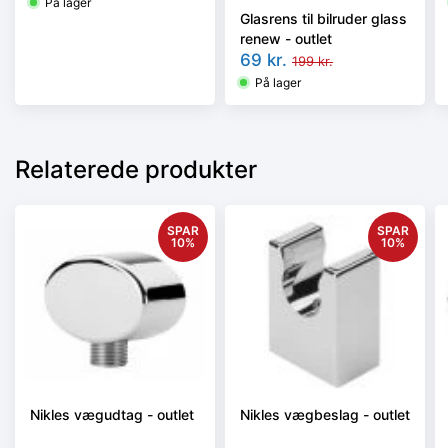
På lager
Glasrens til bilruder glass
renew - outlet
69
kr.
199
kr.
På lager
Relaterede produkter
SPAR
SPAR
10
%
10
%
Nikles vægudtag - outlet
Nikles vægbeslag - outlet