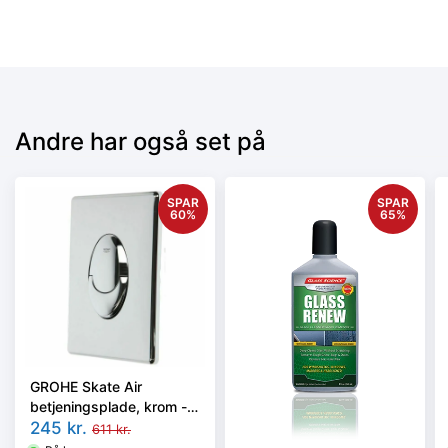
Andre har også set på
SPAR
SPAR
60
%
65
%
GROHE Skate Air
betjeningsplade, krom -
66249045 - outlet
245
kr.
611
kr.