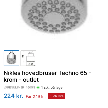
Nikles hovedbruser Techno 65 -
krom - outlet
1
stk. på lager
VARENUMMER:
4605N
224
kr.
Før
249
kr.
SPAR
10
%